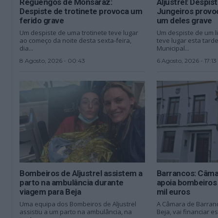
Reguengos de Monsaraz:
Aljustrel: Despis
Despiste de trotinete provoca um
Jungeiros provoc
ferido grave
um deles grave
Um despiste de uma trotinete teve lugar
Um despiste de um l
ao começo da noite desta sexta-feira,
teve lugar esta tard
dia...
Municipal...
8 Agosto, 2026 - 00:43
6 Agosto, 2026 - 17:13
Bombeiros de Aljustrel assistem a
Barrancos: Câma
parto na ambulância durante
apoia bombeiros
viagem para Beja
mil euros
Uma equipa dos Bombeiros de Aljustrel
A Câmara de Barranco
assistiu a um parto na ambulância, na
Beja, vai financiar e