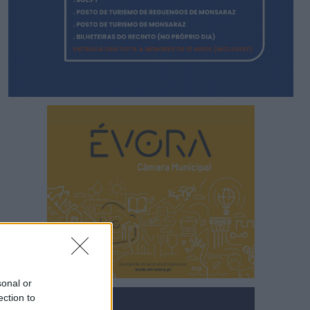
sonal or
ection to