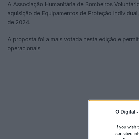
A Associação Humanitária de Bombeiros Voluntári
aquisição de Equipamentos de Proteção Individual,
de 2024.
A proposta foi a mais votada nesta edição e permi
operacionais.
O Digital 
If you wish 
sensitive in