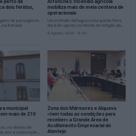
te perto de
Arronches: Incêndio agrícola
a dois feridos,
mobiliza mais de meia centena de
operacionais
igeiro de passageiros
Um incêndio deflagrou esta quinta-feira,
e, na Estrada
dia 6 de agosto, no Monte do Vidigão de...
6 Agosto, 2026 - 13:00
ra municipal
Zona dos Mármores e Alqueva
 em mais de 210
«tem todas as condições para
receber» a Grande Área de
Acolhimento Empresarial do
s, no distrito de
Alentejo
ste ano a corporação...