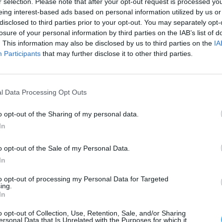
r selection. Please note that after your opt-out request is processed y
os, 30 pares de calças, 30 capacetes e um
eing interest-based ads based on personal information utilized by us or
disclosed to third parties prior to your opt-out. You may separately opt-
s condições de proteção para os elementos da
losure of your personal information by third parties on the IAB’s list of
corro à população e defesa do património.
. This information may also be disclosed by us to third parties on the
IA
Participants
that may further disclose it to other third parties.
estes equipamentos contribui para o reforço e
beiros, permitindo uma resposta mais eficaz em
l Data Processing Opt Outs
o opt-out of the Sharing of my personal data.
o tem como objetivo fomentar a participação ativa
In
omovendo a concretização de projetos que
o opt-out of the Sale of my Personal Data.
In
to opt-out of processing my Personal Data for Targeted
ing.
In
o opt-out of Collection, Use, Retention, Sale, and/or Sharing
ersonal Data that Is Unrelated with the Purposes for which it