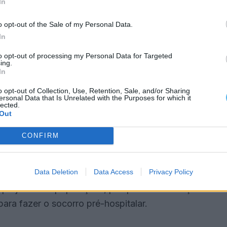
In
rbas necessárias ao pagamento desses serviços e à
nitárias”.
o opt-out of the Sale of my Personal Data.
In
 previsível para que aconteça”, acrescentou
to opt-out of processing my Personal Data for Targeted
ing.
In
eceu um prazo até quarta-feira, dia 23 de julho,
o opt-out of Collection, Use, Retention, Sale, and/or Sharing
ersonal Data that Is Unrelated with the Purposes for which it
lected.
Out
 todo o dia, os bombeiros não saem com as
CONFIRM
eja necessário com as ambulâncias dos bombeiros”,
Data Deletion
Data Access
Privacy Policy
 prejuízos às populações, porque as associações
para fazer o socorro pré-hospitalar.