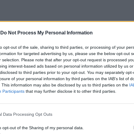
-
Do Not Process My Personal Information
io Nunes, disse que não existe previsão de
 na próxima sexta-feira dia 25 de julho, as
to opt-out of the sale, sharing to third parties, or processing of your per
INEM que lhes estão atribuídas, com mais custos
formation for targeted advertising by us, please use the below opt-out s
r selection. Please note that after your opt-out request is processed y
eing interest-based ads based on personal information utilized by us or
disclosed to third parties prior to your opt-out. You may separately opt-
á com atrasos na liquidação dos serviços efetuados
losure of your personal information by third parties on the IAB’s list of
a pré-hospitalar e isso está a criar muitas
. This information may also be disclosed by us to third parties on the
IA
Participants
that may further disclose it to other third parties.
r de haver intenções por parte do INEM de fazer
 o responsável.
l Data Processing Opt Outs
 serviços de abril, março e fevereiro, acrescentou,
os bombeiros que existia um acordo com o
o opt-out of the Sharing of my personal data.