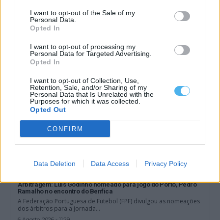
Chega exige solução do Governo para eventual saída de
médicos do distrito de Beja
I want to opt-out of the Sale of my
Personal Data.
O deputado do Chega por Beja quer saber qual a solução do
Opted In
Governo para,...
6 Agosto, 2026 - 12:02
I want to opt-out of processing my
Personal Data for Targeted Advertising.
Opted In
I want to opt-out of Collection, Use,
Retention, Sale, and/or Sharing of my
Personal Data that Is Unrelated with the
Purposes for which it was collected.
Opted Out
CONFIRM
Data Deletion
Data Access
Privacy Policy
Arbitragem: Luís Godinho nomeado para jogo do Porto, Pedro
Ramalho no encontro do Benfica
A Federação Portuguesa de Futebol (FPF) divulgou as nomeações
dos árbitros para a jornada...
6 Agosto, 2026 - 11:29