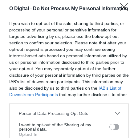
O Digital -
Do Not Process My Personal Information
If you wish to opt-out of the sale, sharing to third parties, or
Utentes alertam para problemas do serviço ferroviário na Linha
processing of your personal or sensitive information for
do Alentejo
targeted advertising by us, please use the below opt-out
A comissão de utentes da linha ferroviária do Alentejo criticou
section to confirm your selection. Please note that after your
hoje as dificuldades na...
opt-out request is processed you may continue seeing
7 Agosto, 2026 - 19:56
interest-based ads based on personal information utilized by
us or personal information disclosed to third parties prior to
your opt-out. You may separately opt-out of the further
disclosure of your personal information by third parties on the
IAB’s list of downstream participants. This information may
also be disclosed by us to third parties on the
IAB’s List of
Downstream Participants
that may further disclose it to other
third parties.
Personal Data Processing Opt Outs
I want to opt-out of the Sharing of my
personal data.
Opted In