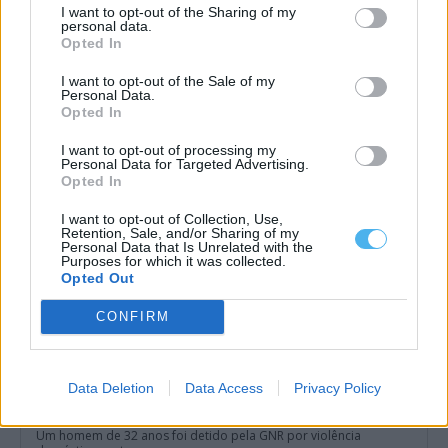
I want to opt-out of the Sharing of my
personal data.
Câmara de Redondo lança concurso de 712 mil euros para
Opted In
requalificar Bairro António Festas
A Câmara Municipal de Redondo lançou o concurso público para
I want to opt-out of the Sale of my
a primeira fase da...
Personal Data.
4 Agosto, 2026 - 17:13
Opted In
I want to opt-out of processing my
Personal Data for Targeted Advertising.
Opted In
I want to opt-out of Collection, Use,
Retention, Sale, and/or Sharing of my
Personal Data that Is Unrelated with the
Purposes for which it was collected.
Opted Out
CONFIRM
Data Deletion
Data Access
Privacy Policy
Homem detido em Redondo por maus-tratos à ex-companheira
e filho
Um homem de 32 anos foi detido pela GNR por violência