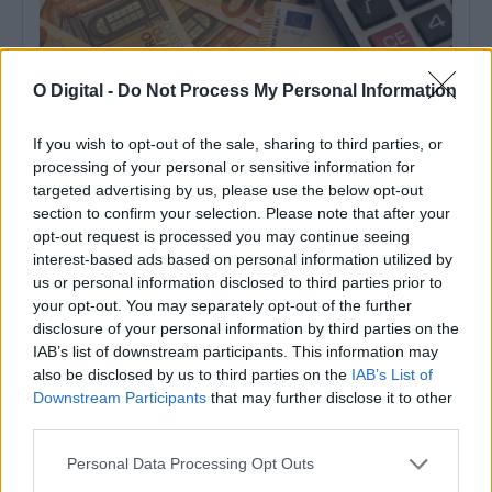
O Digital -
Do Not Process My Personal Information
Alentejo 2030 disponibiliza 5,3M€ para recuperação de
If you wish to opt-out of the sale, sharing to third parties, or
património histórico
processing of your personal or sensitive information for
O programa Alentejo 2030 tem abertas candidaturas para apoiar
investimentos de valorização cultural e...
targeted advertising by us, please use the below opt-out
4 Agosto, 2026 - 23:02
section to confirm your selection. Please note that after your
opt-out request is processed you may continue seeing
interest-based ads based on personal information utilized by
us or personal information disclosed to third parties prior to
your opt-out. You may separately opt-out of the further
disclosure of your personal information by third parties on the
IAB’s list of downstream participants. This information may
also be disclosed by us to third parties on the
IAB’s List of
Downstream Participants
that may further disclose it to other
third parties.
Personal Data Processing Opt Outs