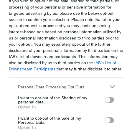
If you wish to opt-out of the sale, sharing to third parties, or
processing of your personal or sensitive information for
targeted advertising by us, please use the below opt-out
section to confirm your selection. Please note that after your
opt-out request is processed you may continue seeing
interest-based ads based on personal information utilized by
Volta: Etapa mais longa com final em Elvas é a última talhada
para sprinters
us or personal information disclosed to third parties prior to
O pelotão da 87.ª Volta a Portugal em bicicleta cumpre hoje a
your opt-out. You may separately opt-out of the further
mais longa...
disclosure of your personal information by third parties on the
8 Agosto, 2026 - 08:51
IAB’s list of downstream participants. This information may
also be disclosed by us to third parties on the
IAB’s List of
Downstream Participants
that may further disclose it to other
third parties.
Personal Data Processing Opt Outs
I want to opt-out of the Sharing of my
personal data.
Opted In
I want to opt-out of the Sale of my
Personal Data.
Opted In