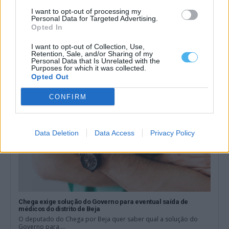
I want to opt-out of processing my
Utentes alertam para problemas do serviço ferroviário na Linha
Personal Data for Targeted Advertising.
do Alentejo
Opted In
A comissão de utentes da linha ferroviária do Alentejo criticou
hoje as dificuldades na...
I want to opt-out of Collection, Use,
7 Agosto, 2026 - 19:56
Retention, Sale, and/or Sharing of my
Personal Data that Is Unrelated with the
Purposes for which it was collected.
Opted Out
CONFIRM
Data Deletion
Data Access
Privacy Policy
Chega exige solução do Governo para eventual saída de
médicos do distrito de Beja
O deputado do Chega por Beja quer saber qual a solução do
Governo para,...