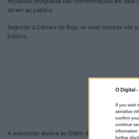
iniciativas integradas nas comemorações em Beja do
abrem ao público.
Segundo a Câmara de Beja, as duas mostras vão po
público.
O Digital 
If you wish 
sensitive in
confirm you
continue se
information 
A exposição alusiva ao Diário do Alentejo apresent
further disc