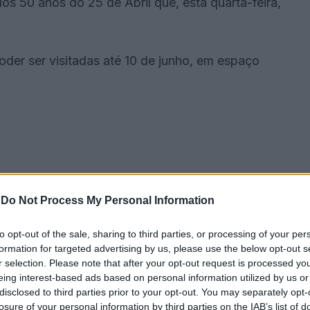
s 50 anos do 25 de Abril que, esta quarta-feira,
der ser visitadas até 10 de junho, em espaço
-
Do Not Process My Personal Information
to opt-out of the sale, sharing to third parties, or processing of your per
formation for targeted advertising by us, please use the below opt-out s
r selection. Please note that after your opt-out request is processed y
eing interest-based ads based on personal information utilized by us or
disclosed to third parties prior to your opt-out. You may separately opt-
a capas e notícias do jornal referentes aos anos de
losure of your personal information by third parties on the IAB’s list of