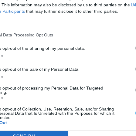
cravo, “símbolo maior da revolução portuguesa de há
. This information may also be disclosed by us to third parties on the
IA
Participants
that may further disclose it to other third parties.
phemera – Biblioteca e Arquivo de José Pacheco
l Data Processing Opt Outs
nicipal a conferência intitulada “50 anos de
osas, João Soares, Joaquim Matos e Marisa
o opt-out of the Sharing of my personal data.
In
o opt-out of the Sale of my Personal Data.
In
to opt-out of processing my Personal Data for Targeted
ing.
In
o opt-out of Collection, Use, Retention, Sale, and/or Sharing
ersonal Data that Is Unrelated with the Purposes for which it
lected.
Out