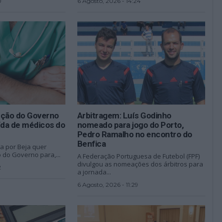
0
6 Agosto, 2026 - 14:24
ução do Governo
Arbitragem: Luís Godinho
ída de médicos do
nomeado para jogo do Porto,
Pedro Ramalho no encontro do
Benfica
a por Beja quer
 do Governo para,...
A Federação Portuguesa de Futebol (FPF)
divulgou as nomeações dos árbitros para
2
a jornada...
6 Agosto, 2026 - 11:29