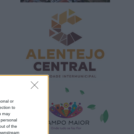
sonal or
ection to
ou may
 personal
out of the
 downstream