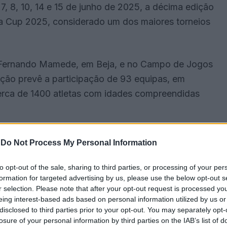
 7, 8, 10, 14 e 15 de junho de 2025, a décima edição
eja Cup 2025, considerado um dos maiores torneios
 Fernando Mamede, em Beja, e no Campo de Jogos
ção prevê a participação de 93 equipas, em
erca de 1400 atletas com idades compreendidas
-
Do Not Process My Personal Information
to opt-out of the sale, sharing to third parties, or processing of your per
formation for targeted advertising by us, please use the below opt-out s
r selection. Please note that after your opt-out request is processed y
eing interest-based ads based on personal information utilized by us or
disclosed to third parties prior to your opt-out. You may separately opt-
losure of your personal information by third parties on the IAB’s list of