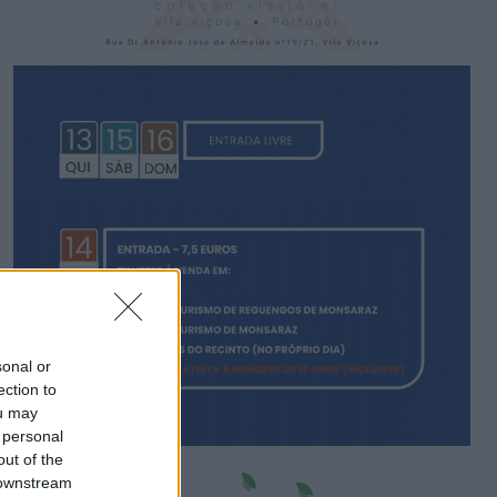
sonal or
ection to
ou may
 personal
out of the
 downstream