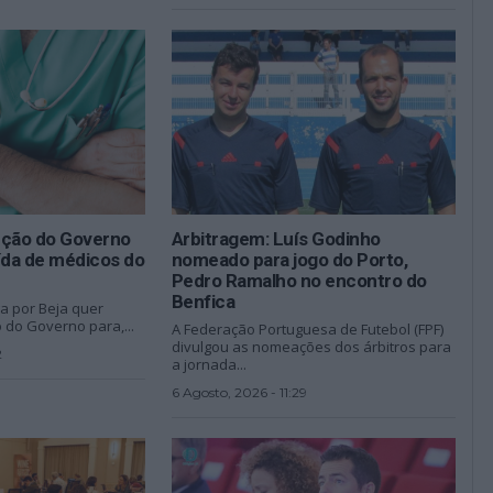
ução do Governo
Arbitragem: Luís Godinho
ída de médicos do
nomeado para jogo do Porto,
Pedro Ramalho no encontro do
Benfica
a por Beja quer
 do Governo para,...
A Federação Portuguesa de Futebol (FPF)
divulgou as nomeações dos árbitros para
2
a jornada...
6 Agosto, 2026 - 11:29