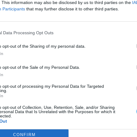
. This information may also be disclosed by us to third parties on the
IA
Participants
that may further disclose it to other third parties.
s de quatro mil visitantes, um número que
ão anterior. A iniciativa contará ainda com o
l Data Processing Opt Outs
s parcerias com entidades regionais e nacionais,
o opt-out of the Sharing of my personal data.
ja.
In
o opt-out of the Sale of my Personal Data.
In
to opt-out of processing my Personal Data for Targeted
ing.
In
o opt-out of Collection, Use, Retention, Sale, and/or Sharing
ersonal Data that Is Unrelated with the Purposes for which it
lected.
Out
CONFIRM