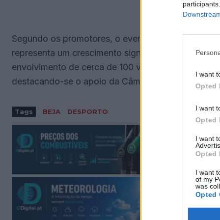
participants
Downstream 
Segundo os promotores, o evento deverá atrair mai
representa um crescimento significativo face à ediç
Persona
envolvimento de cerca de 100 voluntários e diversa
I want t
destacando-se o apoio da Câmara Municipal de Be
Opted 
I want t
Tags
BEJA
DESPORTO
Opted 
I want 
Advertis
Opted 
I want t
of my P
was col
Opted 