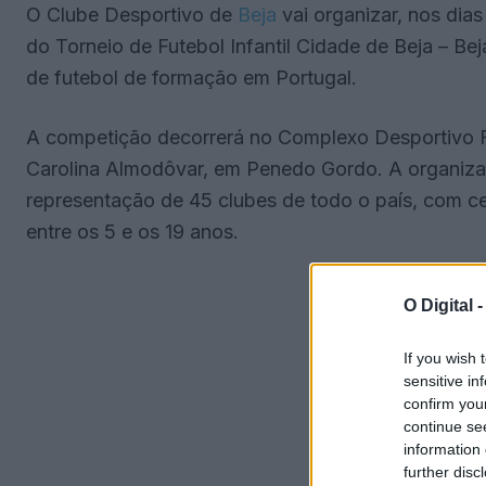
O Clube Desportivo de
Beja
vai organizar, nos dias
do Torneio de Futebol Infantil Cidade de Beja – B
de futebol de formação em Portugal.
A competição decorrerá no Complexo Desportivo
Carolina Almodôvar, em Penedo Gordo. A organiza
representação de 45 clubes de todo o país, com c
entre os 5 e os 19 anos.
O Digital 
If you wish 
sensitive in
confirm you
continue se
information 
further disc