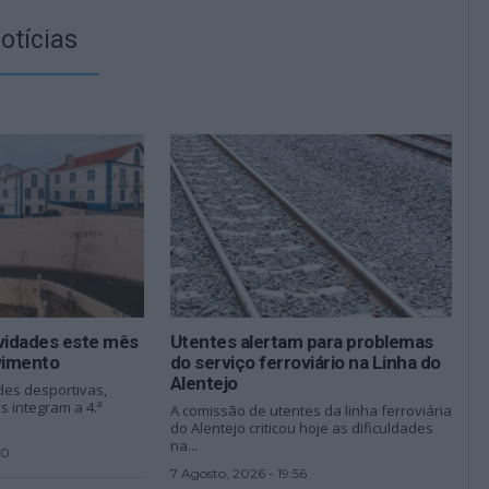
otícias
ividades este mês
Utentes alertam para problemas
vimento
do serviço ferroviário na Linha do
Alentejo
des desportivas,
s integram a 4.ª
A comissão de utentes da linha ferroviária
do Alentejo criticou hoje as dificuldades
na...
00
7 Agosto, 2026 - 19:56