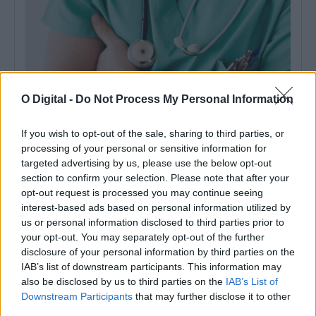
O Digital -
Do Not Process My Personal Information
If you wish to opt-out of the sale, sharing to third parties, or
processing of your personal or sensitive information for
targeted advertising by us, please use the below opt-out
Chega exige solução do Governo para eventual saída de
médicos do distrito de Beja
section to confirm your selection. Please note that after your
O deputado do Chega por Beja quer saber qual a solução do
opt-out request is processed you may continue seeing
Governo para,...
interest-based ads based on personal information utilized by
6 Agosto, 2026 - 12:02
us or personal information disclosed to third parties prior to
your opt-out. You may separately opt-out of the further
disclosure of your personal information by third parties on the
IAB’s list of downstream participants. This information may
also be disclosed by us to third parties on the
IAB’s List of
Downstream Participants
that may further disclose it to other
third parties.