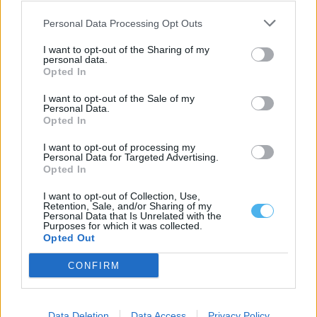
Personal Data Processing Opt Outs
I want to opt-out of the Sharing of my
personal data.
Opted In
I want to opt-out of the Sale of my
Personal Data.
Arbitragem: Luís Godinho nomeado para jogo do Porto, Pedro
Ramalho no encontro do Benfica
Opted In
A Federação Portuguesa de Futebol (FPF) divulgou as nomeações
dos árbitros para a jornada...
I want to opt-out of processing my
Personal Data for Targeted Advertising.
6 Agosto, 2026 - 11:29
Opted In
I want to opt-out of Collection, Use,
Retention, Sale, and/or Sharing of my
Personal Data that Is Unrelated with the
Purposes for which it was collected.
Opted Out
CONFIRM
Data Deletion
Data Access
Privacy Policy