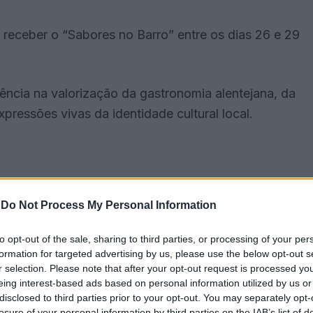
 a receber o “Sabores no Barro” entre os dias 26 e 29
rência na valorização da gastronomia alentejana, da
xpressões vivas da identidade cultural local.
-
Do Not Process My Personal Information
to opt-out of the sale, sharing to third parties, or processing of your per
formation for targeted advertising by us, please use the below opt-out s
r selection. Please note that after your opt-out request is processed y
eing interest-based ads based on personal information utilized by us or
disclosed to third parties prior to your opt-out. You may separately opt-
losure of your personal information by third parties on the IAB’s list of