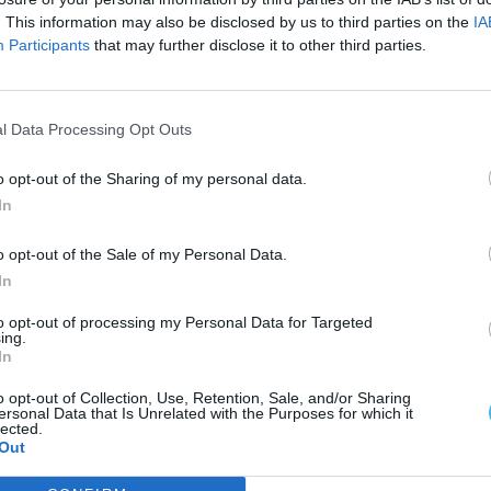
. This information may also be disclosed by us to third parties on the
IA
er o palco de um encontro único entre sabores,
Participants
that may further disclose it to other third parties.
 agentes culturais e visitantes, num ambiente de
entejo
.
l Data Processing Opt Outs
 inscrições abertas para expositores. Os
o opt-out of the Sharing of my personal data.
enção de informações e formalização da inscrição.
In
o opt-out of the Sale of my Personal Data.
In
to opt-out of processing my Personal Data for Targeted
ing.
In
o opt-out of Collection, Use, Retention, Sale, and/or Sharing
ersonal Data that Is Unrelated with the Purposes for which it
lected.
Out