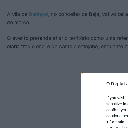
A vila de
Beringel
, no concelho de Beja, vai voltar
de março.
O evento pretende afiar o território como uma refe
olaria tradicional e do cante alentejano, enquanto e
O Digital 
If you wish 
sensitive in
confirm you
continue se
information 
further disc