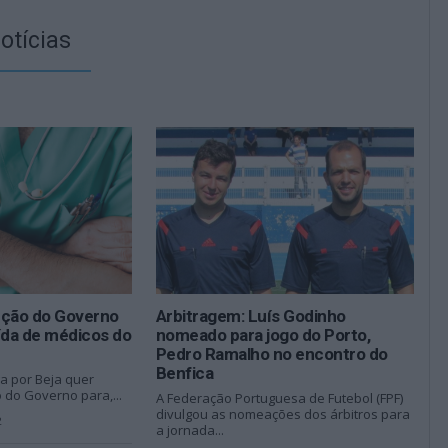
otícias
ução do Governo
Arbitragem: Luís Godinho
ída de médicos do
nomeado para jogo do Porto,
Pedro Ramalho no encontro do
Benfica
a por Beja quer
 do Governo para,...
A Federação Portuguesa de Futebol (FPF)
divulgou as nomeações dos árbitros para
2
a jornada...