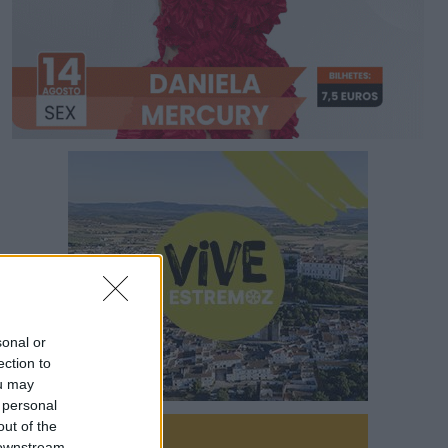
sonal or
ection to
ou may
 personal
out of the
 downstream