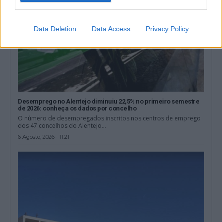
Data Deletion
Data Access
Privacy Policy
Desemprego no Alentejo diminuiu 22,5% no primeiro semestre
de 2026: conheça os dados por concelho
O número de desempregados inscritos nos centros de emprego
dos 47 concelhos do Alentejo...
6 Agosto, 2026 - 11:21