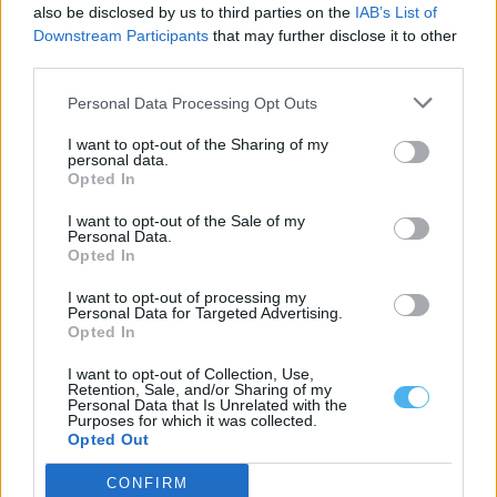
also be disclosed by us to third parties on the
IAB’s List of
Downstream Participants
that may further disclose it to other
third parties.
Personal Data Processing Opt Outs
I want to opt-out of the Sharing of my
personal data.
Opted In
I want to opt-out of the Sale of my
Personal Data.
Opted In
I want to opt-out of processing my
Personal Data for Targeted Advertising.
Arbitragem: Luís Godinho nomeado para jogo do Porto, Pedro
Opted In
Ramalho no encontro do Benfica
A Federação Portuguesa de Futebol (FPF) divulgou as nomeações
dos árbitros para a jornada...
I want to opt-out of Collection, Use,
Retention, Sale, and/or Sharing of my
6 Agosto, 2026 - 11:29
Personal Data that Is Unrelated with the
Purposes for which it was collected.
Opted Out
CONFIRM