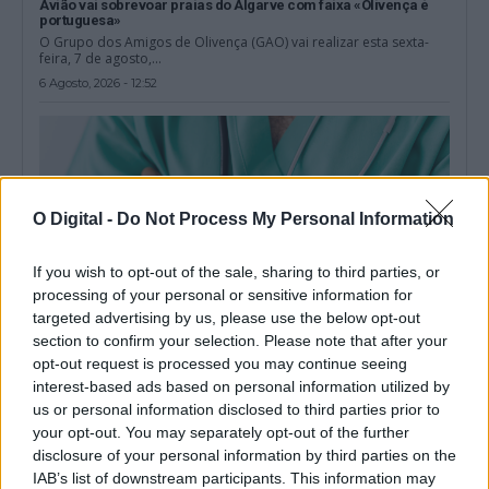
Avião vai sobrevoar praias do Algarve com faixa «Olivença é
portuguesa»
O Grupo dos Amigos de Olivença (GAO) vai realizar esta sexta-
feira, 7 de agosto,...
6 Agosto, 2026 - 12:52
O Digital -
Do Not Process My Personal Information
If you wish to opt-out of the sale, sharing to third parties, or
processing of your personal or sensitive information for
targeted advertising by us, please use the below opt-out
section to confirm your selection. Please note that after your
opt-out request is processed you may continue seeing
interest-based ads based on personal information utilized by
Chega exige solução do Governo para eventual saída de
us or personal information disclosed to third parties prior to
médicos do distrito de Beja
your opt-out. You may separately opt-out of the further
O deputado do Chega por Beja quer saber qual a solução do
disclosure of your personal information by third parties on the
Governo para,...
IAB’s list of downstream participants. This information may
6 Agosto, 2026 - 12:02