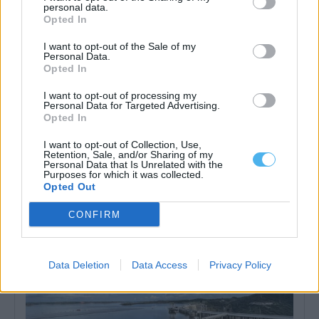
personal data.
Opted In
I want to opt-out of the Sale of my
Personal Data.
Opted In
I want to opt-out of processing my
Personal Data for Targeted Advertising.
Opted In
Barrancos: Câmara municipal apoia bombeiros em mais de 210
mil euros
I want to opt-out of Collection, Use,
A Câmara de Barrancos, no distrito de Beja, vai financiar este ano
Retention, Sale, and/or Sharing of my
a corporação...
Personal Data that Is Unrelated with the
5 Agosto, 2026 - 18:00
Purposes for which it was collected.
Opted Out
CONFIRM
Data Deletion
Data Access
Privacy Policy