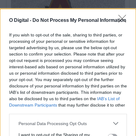
O Digital -
Do Not Process My Personal Information
If you wish to opt-out of the sale, sharing to third parties, or
processing of your personal or sensitive information for
targeted advertising by us, please use the below opt-out
section to confirm your selection. Please note that after your
opt-out request is processed you may continue seeing
interest-based ads based on personal information utilized by
us or personal information disclosed to third parties prior to
Grândola: Rua de Azinheira dos Barros vai ser repavimentada e
your opt-out. You may separately opt-out of the further
ganhar novos passeios
disclosure of your personal information by third parties on the
O Município de Grândola abriu um concurso público, com um
preço base de 145.538,58...
IAB’s list of downstream participants. This information may
also be disclosed by us to third parties on the
IAB’s List of
6 Agosto, 2026 - 14:18
Downstream Participants
that may further disclose it to other
third parties.
Personal Data Processing Opt Outs
I want to opt-out of the Sharing of my