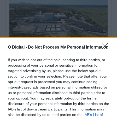
O Digital -
Do Not Process My Personal Information
Grândola: ACCIONA conclui remodelação e ampliação de ETAR
de Tróia
If you wish to opt-out of the sale, sharing to third parties, or
A ACCIONA concluiu a remodelação e ampliação das Estação de
processing of your personal or sensitive information for
Tratamento de Águas Residuais...
targeted advertising by us, please use the below opt-out
7 Agosto, 2026 - 18:00
section to confirm your selection. Please note that after your
opt-out request is processed you may continue seeing
interest-based ads based on personal information utilized by
us or personal information disclosed to third parties prior to
your opt-out. You may separately opt-out of the further
disclosure of your personal information by third parties on the
IAB’s list of downstream participants. This information may
also be disclosed by us to third parties on the
IAB’s List of