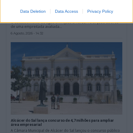
Data Deletion
Data Access
Privacy Policy
Aljustrel terá obra de 1,57 milhões para reforçar abastecimento
de água
O abastecimento de água em Aljustrel vai ser reforçado através
de uma empreitada avaliada...
6 Agosto, 2026 - 14:32
Alcácer do Sal lança concurso de 4,7 milhões para ampliar
área empresarial
A Câmara Municipal de Alcácer do Sal lançou o concurso público