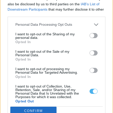
also be disclosed by us to third parties on the
IAB’s List of
29 Julho, 2026 - 14:11
Downstream Participants
that may further disclose it to other
third parties.
Personal Data Processing Opt Outs
I want to opt-out of the Sharing of my
personal data.
Opted In
I want to opt-out of the Sale of my
Personal Data.
Opted In
I want to opt-out of processing my
Personal Data for Targeted Advertising.
Opted In
Feira da Caça de Mértola realiza-se de 24 a 26 de outubro em
novo recinto
I want to opt-out of Collection, Use,
A XVII Feira da Caça de Mértola vai realizar-se nos dias 24, 25 e...
Retention, Sale, and/or Sharing of my
24 Julho, 2026 - 18:00
Personal Data that Is Unrelated with the
Purposes for which it was collected.
Opted Out
CONFIRM