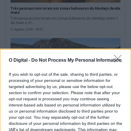
Três pessoas morreram em zonas balneares do Alentejo desde
maio
Três pessoas morreram em zonas balneares do Alentejo entre 1
de maio e 31...
4 Agosto, 2026 - 09:57
O Digital -
Do Not Process My Personal Information
If you wish to opt-out of the sale, sharing to third parties, or
processing of your personal or sensitive information for
targeted advertising by us, please use the below opt-out
section to confirm your selection. Please note that after your
opt-out request is processed you may continue seeing
interest-based ads based on personal information utilized by
us or personal information disclosed to third parties prior to
Azenhas do Guadiana em Mértola interditada a banhos a partir
your opt-out. You may separately opt-out of the further
de sexta-feira
disclosure of your personal information by third parties on the
A zona das Azenhas do Guadiana, em Mértola, no distrito de
Beja, vai ser...
IAB’s list of downstream participants. This information may