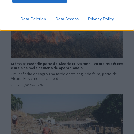
Data Deletion
Data Access
Privacy Policy
Mértola: Incêndio perto de Alcaria Ruiva mobiliza meios aéreos
e mais de meia centena de operacionais
Um incêndio deflagrou na tarde desta segunda-feira, perto de
Alcaria Ruiva, no concelho de...
20 Julho, 2026 - 15:26