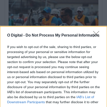
O Digital -
Do Not Process My Personal Information
If you wish to opt-out of the sale, sharing to third parties, or
processing of your personal or sensitive information for
targeted advertising by us, please use the below opt-out
Souselense João Pedro Candeias liderou Portugal no primeiro
section to confirm your selection. Please note that after your
título europeu de endurance por equipas
opt-out request is processed you may continue seeing
O souselense João Pedro Candeias chefiou a Seleção Nacional de
Endurance que conquistou o...
interest-based ads based on personal information utilized by
us or personal information disclosed to third parties prior to
3 Agosto, 2026 - 10:54
your opt-out. You may separately opt-out of the further
disclosure of your personal information by third parties on the
IAB’s list of downstream participants. This information may
also be disclosed by us to third parties on the
IAB’s List of
Downstream Participants
that may further disclose it to other