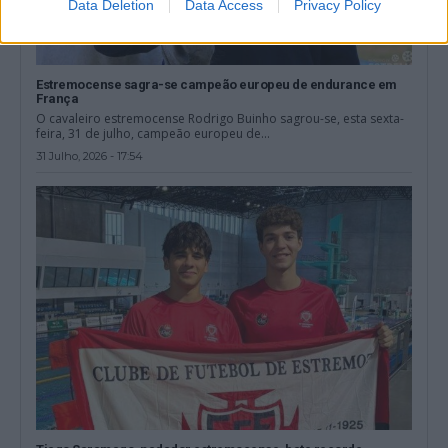
Data Deletion
Data Access
Privacy Policy
Estremocense sagra-se campeão europeu de endurance em
França
O cavaleiro estremocense Rodrigo Buinho sagrou-se, esta sexta-
feira, 31 de julho, campeão europeu de...
31 Julho, 2026 - 17:54