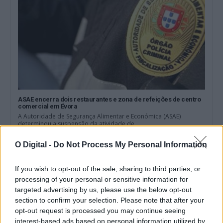
ASAE encerra dois restaurantes e zona de refeições de centro
comercial em Évora
A Autoridade de Segurança Alimentar e Económica (ASAE)
determinou a suspensão da atividade de...
8 Agosto, 2026 - 00:31
O Digital -
Do Not Process My Personal Information
If you wish to opt-out of the sale, sharing to third parties, or
processing of your personal or sensitive information for
targeted advertising by us, please use the below opt-out
section to confirm your selection. Please note that after your
opt-out request is processed you may continue seeing
interest-based ads based on personal information utilized by