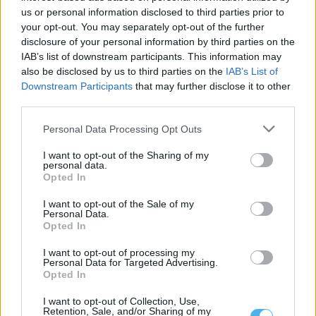
us or personal information disclosed to third parties prior to
your opt-out. You may separately opt-out of the further
disclosure of your personal information by third parties on the
IAB’s list of downstream participants. This information may
also be disclosed by us to third parties on the
IAB’s List of
Tribunal coloca em liberdade indivíduo que agrediu e ameaçou
Downstream Participants
that may further disclose it to other
de morte militar da GNR em Estremoz
third parties.
O Tribunal de Instrução Criminal de Évora decretou a medida de
coação de Termo...
Personal Data Processing Opt Outs
7 Agosto, 2026 - 18:17
I want to opt-out of the Sharing of my
personal data.
Opted In
I want to opt-out of the Sale of my
Personal Data.
Opted In
I want to opt-out of processing my
Personal Data for Targeted Advertising.
Opted In
I want to opt-out of Collection, Use,
Retention, Sale, and/or Sharing of my