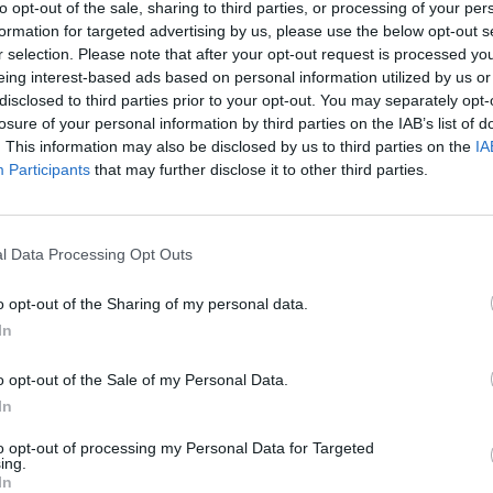
oa, onde também se pós-graduou em História
to opt-out of the sale, sharing to third parties, or processing of your per
formation for targeted advertising by us, please use the below opt-out s
r selection. Please note that after your opt-out request is processed y
eing interest-based ads based on personal information utilized by us or
Finanças de Beja, é militante do PS desde 1991 e,
disclosed to third parties prior to your opt-out. You may separately opt-
losure of your personal information by third parties on the IAB’s list of
 socialista eleito pelo círculo de Beja, além de
. This information may also be disclosed by us to third parties on the
IA
jo, de 1998 a 2000.
Participants
that may further disclose it to other third parties.
presidência da Câmara de Beja, onde lidera um
 três da CDU e um da coligação Beja Consegue,
l Data Processing Opt Outs
o opt-out of the Sharing of my personal data.
In
unicípio as candidaturas dos vereadores Vítor
ação Beja Consegue.
o opt-out of the Sale of my Personal Data.
In
tembro e outubro deste ano.
to opt-out of processing my Personal Data for Targeted
ing.
In