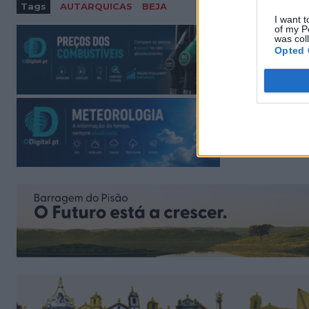
Tags
AUTARQUICAS
BEJA
I want t
of my P
was col
Opted 