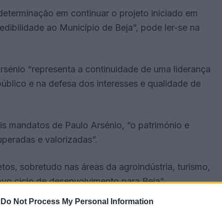
determinação em continuar o projeto iniciado em
edibilidade ao Município de Beja”, pode ler-se na
Arsénio “representa a continuidade de uma liderança
blico e na defesa dos interesses e qualidade de
s mandatos de Paulo Arsénio, “o património e
uperadas e valorizadas”.
tos, sobretudo nas áreas da agroindústria, turismo,
ovo ciclo de desenvolvimento para Beja”.
-
Do Not Process My Personal Information
icenciado em História pela Faculdade de Ciências