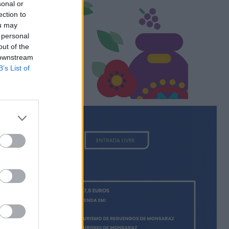
sonal or
ection to
ou may
 personal
out of the
 downstream
B’s List of