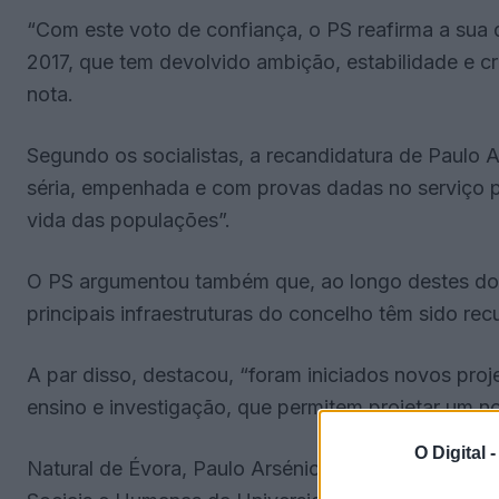
“Com este voto de confiança, o PS reafirma a sua 
2017, que tem devolvido ambição, estabilidade e cr
nota.
Segundo os socialistas, a recandidatura de Paulo 
séria, empenhada e com provas dadas no serviço pú
vida das populações”.
O PS argumentou também que, ao longo destes doi
principais infraestruturas do concelho têm sido rec
A par disso, destacou, “foram iniciados novos proje
ensino e investigação, que permitem projetar um n
O Digital 
Natural de Évora, Paulo Arsénio tem 53 anos e é l