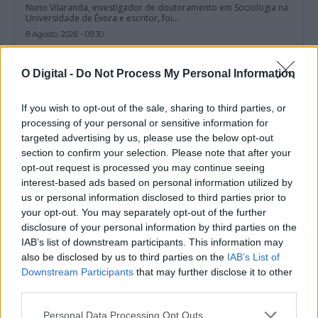
Nuno Vilaranda, investigador de doutoramento em Sociologia na
Universidade de Évora e escritor, foi...
8 Agosto, 2026 - 09:30
O Digital -
Do Not Process My Personal Information
If you wish to opt-out of the sale, sharing to third parties, or
processing of your personal or sensitive information for
targeted advertising by us, please use the below opt-out
section to confirm your selection. Please note that after your
opt-out request is processed you may continue seeing
interest-based ads based on personal information utilized by
us or personal information disclosed to third parties prior to
your opt-out. You may separately opt-out of the further
disclosure of your personal information by third parties on the
IAB’s list of downstream participants. This information may
Deixou resíduos junto aos contentores em Évora e acabou
identificado
also be disclosed by us to third parties on the
IAB’s List of
A Câmara Municipal de Évora identificou um cidadão que se
Downstream Participants
that may further disclose it to other
encontrava a depositar resíduos...
third parties.
8 Agosto, 2026 - 09:00
Personal Data Processing Opt Outs