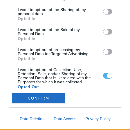
I want to opt-out of the Sharing of my
personal data.
Opted In
I want to opt-out of the Sale of my
Personal Data.
Opted In
I want to opt-out of processing my
Personal Data for Targeted Advertising.
Opted In
I want to opt-out of Collection, Use,
Retention, Sale, and/or Sharing of my
ASAE encerra dois restaurantes e zona de refeições de centro
Personal Data that Is Unrelated with the
comercial em Évora
Purposes for which it was collected.
A Autoridade de Segurança Alimentar e Económica (ASAE)
Opted Out
determinou a suspensão da atividade de...
8 Agosto, 2026 - 00:31
CONFIRM
Data Deletion
Data Access
Privacy Policy