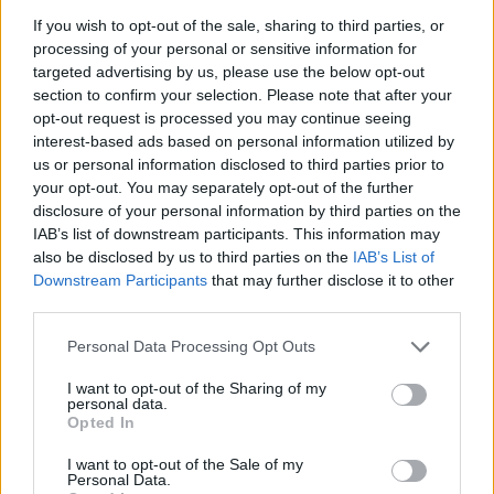
O Convento de Nossa Senhora da Conceição, em Almodôvar, no
If you wish to opt-out of the sale, sharing to third parties, or
distrito de Beja, vai...
processing of your personal or sensitive information for
9 Julho, 2026 - 07:00
targeted advertising by us, please use the below opt-out
section to confirm your selection. Please note that after your
opt-out request is processed you may continue seeing
interest-based ads based on personal information utilized by
us or personal information disclosed to third parties prior to
your opt-out. You may separately opt-out of the further
disclosure of your personal information by third parties on the
IAB’s list of downstream participants. This information may
also be disclosed by us to third parties on the
IAB’s List of
Downstream Participants
that may further disclose it to other
third parties.
Personal Data Processing Opt Outs
Deputado António Carneiro é o novo presidente da Distrital de
I want to opt-out of the Sharing of my
Beja do Chega
personal data.
Opted In
O deputado António Carneiro foi eleito presidente da Comissão
Política Distrital de Beja do...
I want to opt-out of the Sale of my
6 Julho, 2026 - 07:00
Personal Data.