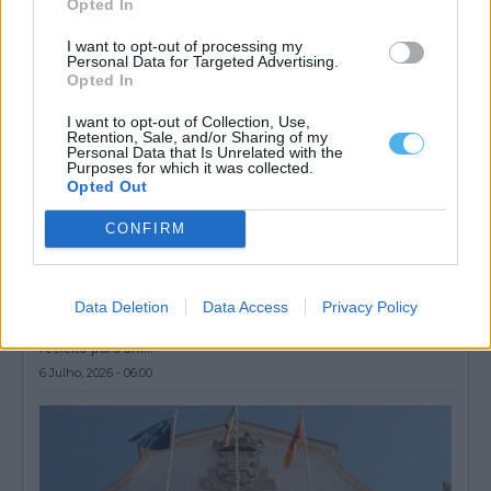
Opted In
I want to opt-out of processing my
Personal Data for Targeted Advertising.
Opted In
I want to opt-out of Collection, Use,
Retention, Sale, and/or Sharing of my
Personal Data that Is Unrelated with the
Purposes for which it was collected.
Opted Out
CONFIRM
Presidente da Distrital de Évora do Chega reeleito com 97,06%
Data Deletion
Data Access
Privacy Policy
dos votos
O presidente da Distrital de Évora do Chega, César Silva, foi
reeleito para um...
6 Julho, 2026 - 06:00