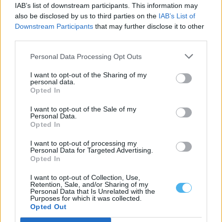
IAB’s list of downstream participants. This information may
also be disclosed by us to third parties on the
IAB’s List of
Volta: Regresso ao Alentejo e ao Algarve propicia nova
chegada ao sprint
Downstream Participants
that may further disclose it to other
A segunda etapa da 87.ª Volta a Portugal em bicicleta decorre
third parties.
hoje entre Sines...
7 Agosto, 2026 - 09:53
Personal Data Processing Opt Outs
I want to opt-out of the Sharing of my
personal data.
Opted In
I want to opt-out of the Sale of my
Personal Data.
Opted In
I want to opt-out of processing my
Personal Data for Targeted Advertising.
Opted In
I want to opt-out of Collection, Use,
Retention, Sale, and/or Sharing of my
Personal Data that Is Unrelated with the
RodOdemira: Há uma plataforma gratuita que centraliza
Purposes for which it was collected.
informação sobre os transportes no concelho
Opted Out
A RodOdemira é uma plataforma gratuita que centraliza
informação sobre os transportes no concelho...