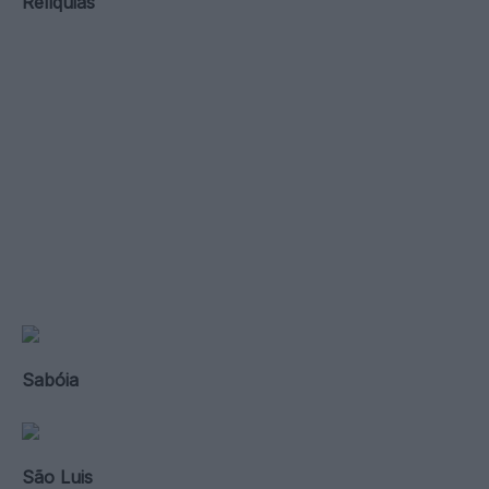
Relíquias
Sabóia
São Luis