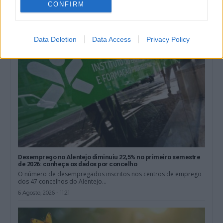
CONFIRM
6 Agosto, 2026 - 12:48
Data Deletion
Data Access
Privacy Policy
Desemprego no Alentejo diminuiu 22,5% no primeiro semestre
de 2026: conheça os dados por concelho
O número de desempregados inscritos nos centros de emprego
dos 47 concelhos do Alentejo...
6 Agosto, 2026 - 11:21