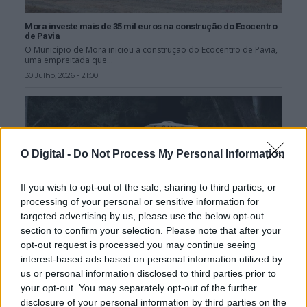
Mora investe mais de 35 mil euros na construção do Ecocentro
de Pavia
O Município de Mora iniciou a construção do Ecocentro de Pavia,
uma empreitada que...
30 Julho, 2026 - 21:00
O Digital -
Do Not Process My Personal Information
If you wish to opt-out of the sale, sharing to third parties, or
processing of your personal or sensitive information for
targeted advertising by us, please use the below opt-out
section to confirm your selection. Please note that after your
opt-out request is processed you may continue seeing
interest-based ads based on personal information utilized by
us or personal information disclosed to third parties prior to
To Mora Land começa amanhã em Cabeção com três dias de
música e entrada livre
your opt-out. You may separately opt-out of the further
O To Mora Land arranca amanhã, sexta-feira, 31 de julho, no
disclosure of your personal information by third parties on the