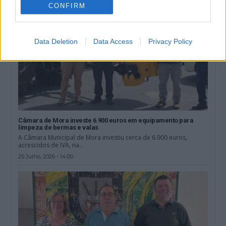
CONFIRM
Data Deletion
Data Access
Privacy Policy
Câmara de Mora investe 6.900 euros em equipamento para
limpeza de bermas e valas
A Câmara Municipal de Mora investiu cerca de 6.900 euros,
acrescidos de IVA, na...
25 Julho, 2026 - 14:00