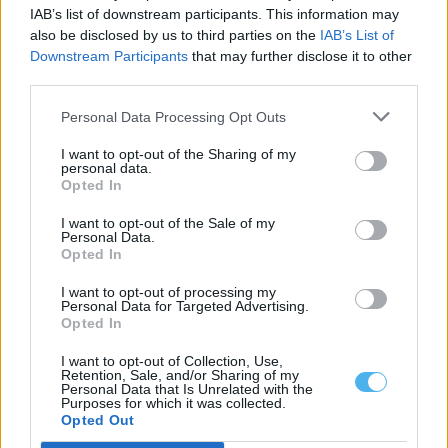
Parque Ecológico do...
IAB’s list of downstream participants. This information may
30 Julho, 2026 - 17:30
also be disclosed by us to third parties on the
IAB’s List of
Downstream Participants
that may further disclose it to other
third parties.
Personal Data Processing Opt Outs
I want to opt-out of the Sharing of my
personal data.
Opted In
I want to opt-out of the Sale of my
Personal Data.
Opted In
I want to opt-out of processing my
Personal Data for Targeted Advertising.
Mora: Livros de fichas gratuitos para todos os alunos do
Opted In
agrupamento de escolas
A Câmara de Mora vai oferecer os livros de fichas a todos os
I want to opt-out of Collection, Use,
alunos...
Retention, Sale, and/or Sharing of my
Personal Data that Is Unrelated with the
29 Julho, 2026 - 06:00
Purposes for which it was collected.
Opted Out