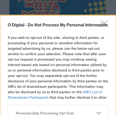
O Digital -
Do Not Process My Personal Information
If you wish to opt-out of the sale, sharing to third parties, or
processing of your personal or sensitive information for
targeted advertising by us, please use the below opt-out
section to confirm your selection. Please note that after your
opt-out request is processed you may continue seeing
Portel inicia hoje «Agosto em Festa» com Festival Internacional
de Folclore
interest-based ads based on personal information utilized by
O XXVIII Festival Internacional de Folclore decorre entre esta
us or personal information disclosed to third parties prior to
sexta-feira, 7 de agosto, e...
your opt-out. You may separately opt-out of the further
7 Agosto, 2026 - 16:15
disclosure of your personal information by third parties on the
IAB’s list of downstream participants. This information may
also be disclosed by us to third parties on the
IAB’s List of
Downstream Participants
that may further disclose it to other
third parties.
Personal Data Processing Opt Outs