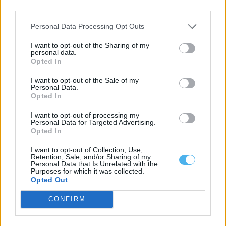
third parties.
Personal Data Processing Opt Outs
I want to opt-out of the Sharing of my
personal data.
Opted In
I want to opt-out of the Sale of my
Personal Data.
Opted In
I want to opt-out of processing my
Personal Data for Targeted Advertising.
Opted In
Presidenciais: António José Seguro foi o mais votado em Évora,
I want to opt-out of Collection, Use,
Beja e Portalegre e vence também no Alentejo Litoral
Retention, Sale, and/or Sharing of my
António José Seguro foi o candidato mais votado nas eleições
Personal Data that Is Unrelated with the
presidenciais realizadas hoje nos...
Purposes for which it was collected.
Opted Out
18 Janeiro, 2026 - 22:09
CONFIRM