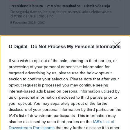
Presidenciais 2026 – 2ª Volta: Resultados – Distrito de Beja
De seguida damos-lhe a conhecer os resultados eleitorais no
distrito de Beja. (clique no...
8 Fevereiro, 2026 - 20:01
O Digital -
Do Not Process My Personal Information
If you wish to opt-out of the sale, sharing to third parties, or
processing of your personal or sensitive information for
targeted advertising by us, please use the below opt-out
section to confirm your selection. Please note that after your
opt-out request is processed you may continue seeing
interest-based ads based on personal information utilized by
us or personal information disclosed to third parties prior to
your opt-out. You may separately opt-out of the further
Presidenciais: Dois em cada cinco alentejanos não exerceram
disclosure of your personal information by third parties on the
o direito de voto
IAB’s list of downstream participants. This information may
A abstenção nas eleições presidenciais no Alentejo ultrapassou
also be disclosed by us to third parties on the
IAB’s List of
os 40%, com mais de 160...
Downstream Participants
that may further disclose it to other
20 Janeiro, 2026 - 13:00