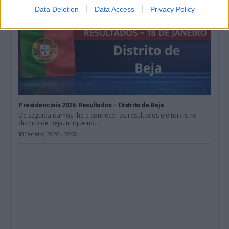
Data Deletion
Data Access
Privacy Policy
Presidenciais 2026: Resultados – Distrito de Beja
De seguida damos-lhe a conhecer os resultados eleitorais no
distrito de Beja. (clique no...
18 Janeiro, 2026 - 20:02