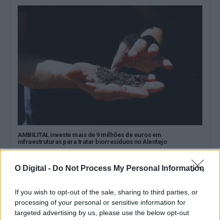
AMBILITAL investe mais de 9 milhões de euros em
infraestruturas para tratar biorresíduos no Alentejo
A AMBILITAL está a construir novas infraestruturas de
compostagem e afinação de biorresíduos, num...
O Digital -
Do Not Process My Personal Information
31 Julho, 2026 - 16:00
If you wish to opt-out of the sale, sharing to third parties, or
processing of your personal or sensitive information for
targeted advertising by us, please use the below opt-out