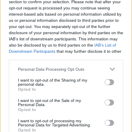
section to confirm your selection. Please note that after your
opt-out request is processed you may continue seeing
interest-based ads based on personal information utilized by
us or personal information disclosed to third parties prior to
your opt-out. You may separately opt-out of the further
disclosure of your personal information by third parties on the
IAB’s list of downstream participants. This information may
also be disclosed by us to third parties on the
IAB’s List of
Downstream Participants
that may further disclose it to other
Associação mede qualidade do ar em aldeia do Alentejo
third parties.
afetada por alegada poluição de fábrica
Uma associação começou a medir diariamente a qualidade do ar
Personal Data Processing Opt Outs
numa aldeia do concelho...
24 Julho, 2026 - 16:27
I want to opt-out of the Sharing of my
personal data.
Opted In
I want to opt-out of the Sale of my
Personal Data.
Opted In
I want to opt-out of processing my
Personal Data for Targeted Advertising.
Opted In