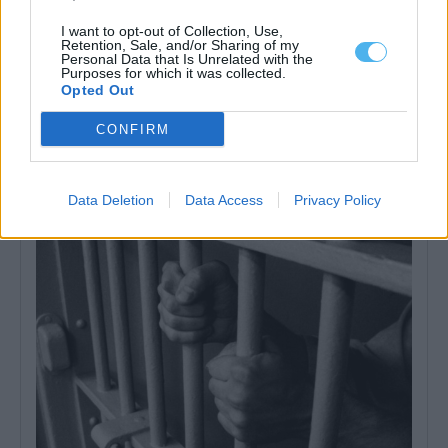
I want to opt-out of Collection, Use,
Retention, Sale, and/or Sharing of my
Personal Data that Is Unrelated with the
Purposes for which it was collected.
Opted Out
Governo declara eixo elétrico entre Ferreira do Alentejo e
Sines como projeto de imprescindível utilidade pública
CONFIRM
O Governo declarou de imprescindível utilidade pública a
implementação do eixo elétrico entre Ferreira...
17 Julho, 2026 - 19:15
Data Deletion
Data Access
Privacy Policy