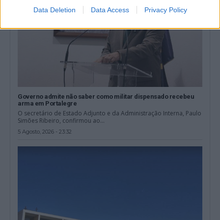
Data Deletion
Data Access
Privacy Policy
Governo admite não saber como militar dispensado recebeu
arma em Portalegre
O secretário de Estado Adjunto e da Administração Interna, Paulo
Simões Ribeiro, confirmou ao...
5 Agosto, 2026 - 23:32