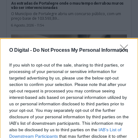
As estradas de Portalegre onde o mau tempo derrubou muros
vão ser intervencionadas
O Município de Portalegre abriu um concurso público, com um
preço base de 103.593,89...
6 Agosto, 2026 - 11:54
O Digital -
Do Not Process My Personal Information
If you wish to opt-out of the sale, sharing to third parties, or
processing of your personal or sensitive information for
targeted advertising by us, please use the below opt-out
section to confirm your selection. Please note that after your
opt-out request is processed you may continue seeing
interest-based ads based on personal information utilized by
us or personal information disclosed to third parties prior to
your opt-out. You may separately opt-out of the further
Portalegre lidera vendas rápidas de casas no Alentejo
disclosure of your personal information by third parties on the
Portalegre foi o distrito do Alentejo com maior percentagem de
IAB’s list of downstream participants. This information may
casas que saíram do...
also be disclosed by us to third parties on the
IAB’s List of
6 Agosto, 2026 - 09:58
Downstream Participants
that may further disclose it to other