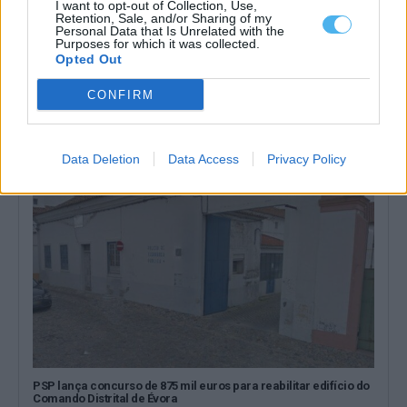
I want to opt-out of Collection, Use,
Retention, Sale, and/or Sharing of my
Personal Data that Is Unrelated with the
Purposes for which it was collected.
Desemprego no Alentejo diminuiu 22,5% no primeiro semestre
Opted Out
de 2026: conheça os dados por concelho
O número de desempregados inscritos nos centros de emprego
CONFIRM
dos 47 concelhos do Alentejo...
6 Agosto, 2026 - 11:21
Data Deletion
Data Access
Privacy Policy
PSP lança concurso de 875 mil euros para reabilitar edifício do
Comando Distrital de Évora