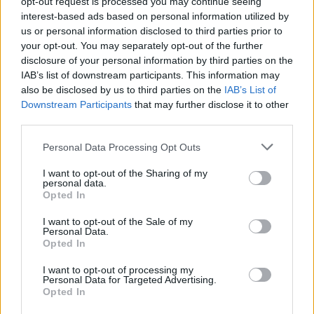
opt-out request is processed you may continue seeing
interest-based ads based on personal information utilized by
us or personal information disclosed to third parties prior to
your opt-out. You may separately opt-out of the further
disclosure of your personal information by third parties on the
IAB’s list of downstream participants. This information may
also be disclosed by us to third parties on the
IAB’s List of
Homem procurado na Moldova por tráfico de seres humanos
Downstream Participants
that may further disclose it to other
detido em Reguengos de Monsaraz
third parties.
Um homem de 31 anos foi detido pela PSP em Reguengos de
Monsaraz em...
Personal Data Processing Opt Outs
6 Agosto, 2026 - 11:33
I want to opt-out of the Sharing of my
personal data.
Opted In
I want to opt-out of the Sale of my
Personal Data.
Opted In
I want to opt-out of processing my
Personal Data for Targeted Advertising.
Opted In