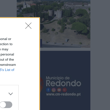
sonal or
ection to
ou may
 personal
out of the
 downstream
B’s List of