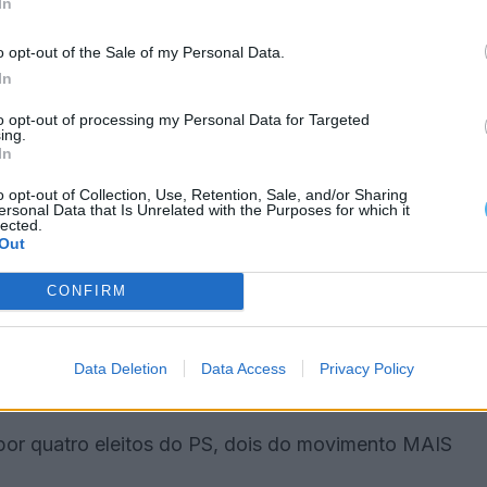
In
ndo em Economia Política no Instituto Superior de
o opt-out of the Sale of my Personal Data.
In
 um grupo norte-americano líder mundial em
to opt-out of processing my Personal Data for Targeted
ing.
ndo-se ao segmento de fundos de pensões e de
In
América (EUA).
o opt-out of Collection, Use, Retention, Sale, and/or Sharing
ersonal Data that Is Unrelated with the Purposes for which it
lected.
ociações no concelho e na região, entre outras
Out
CONFIRM
 vereador da câmara municipal, que é liderada pelo
 recandidatar nas próximas eleições pela limitação
Data Deletion
Data Access
Privacy Policy
o por quatro eleitos do PS, dois do movimento MAIS