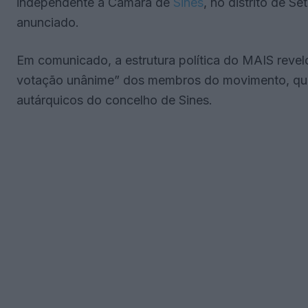
independente à Câmara de
Sines
, no distrito de S
anunciado.
Em comunicado, a estrutura política do MAIS revel
votação unânime” dos membros do movimento, que 
autárquicos do concelho de Sines.