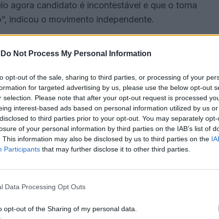
o agora candidato é incontestável e que o torna
”, indicou o movimento independente.
umido o compromisso “com muito orgulho e grande
-
Do Not Process My Personal Information
ontade de “contribuir para o desenvolvimento” do
to opt-out of the sale, sharing to third parties, or processing of your per
formation for targeted advertising by us, please use the below opt-out s
r selection. Please note that after your opt-out request is processed y
s não pode ficar para trás. Sines merece mais”,
eing interest-based ads based on personal information utilized by us or
disclosed to third parties prior to your opt-out. You may separately opt-
losure of your personal information by third parties on the IAB’s list of
. This information may also be disclosed by us to third parties on the
IA
çalo Naves à presidência da Câmara de Sines
Participants
that may further disclose it to other third parties.
 credível e mobilizadora da sociedade civil que
m Sines”.
l Data Processing Opt Outs
ireito pela Faculdade de Direito da Universidade de
o opt-out of the Sharing of my personal data.
rnacionais pela Faculdade de Ciências Sociais e