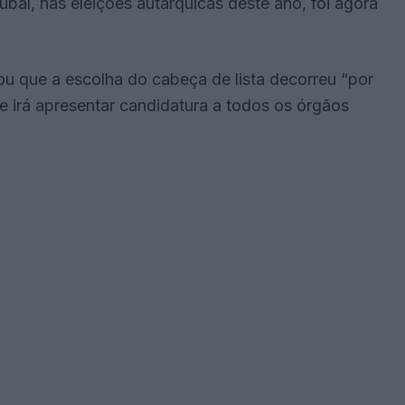
etúbal, nas eleições autárquicas deste ano, foi agora
ou que a escolha do cabeça de lista decorreu “por
irá apresentar candidatura a todos os órgãos