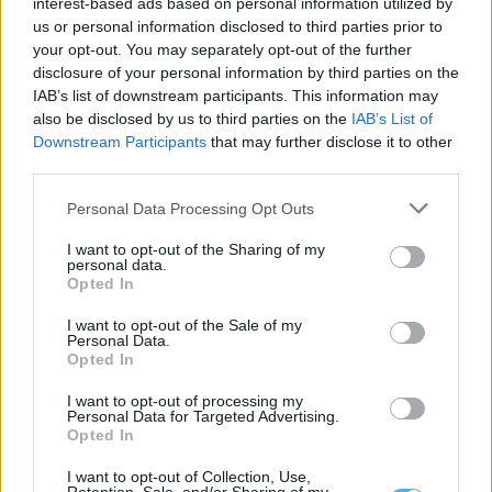
interest-based ads based on personal information utilized by
us or personal information disclosed to third parties prior to
your opt-out. You may separately opt-out of the further
disclosure of your personal information by third parties on the
IAB’s list of downstream participants. This information may
also be disclosed by us to third parties on the
IAB’s List of
Downstream Participants
that may further disclose it to other
third parties.
Personal Data Processing Opt Outs
Entidades do Alentejo recebem 738,8 mil euros para projetos
em áreas protegidas
I want to opt-out of the Sharing of my
Quatro entidades com ligação ao Alentejo vão receber um total
personal data.
de 738,8 mil euros...
Opted In
6 Agosto, 2026 - 09:49
I want to opt-out of the Sale of my
Personal Data.
Opted In
I want to opt-out of processing my
Personal Data for Targeted Advertising.
Opted In
I want to opt-out of Collection, Use,