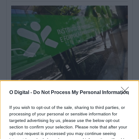
Desemprego no Alentejo diminuiu 22,5% no primeiro semestre
de 2026: conheça os dados por concelho
O Digital -
Do Not Process My Personal Information
O número de desempregados inscritos nos centros de emprego
dos 47 concelhos do Alentejo...
If you wish to opt-out of the sale, sharing to third parties, or
6 Agosto, 2026 - 11:21
processing of your personal or sensitive information for
targeted advertising by us, please use the below opt-out
section to confirm your selection. Please note that after your
opt-out request is processed you may continue seeing