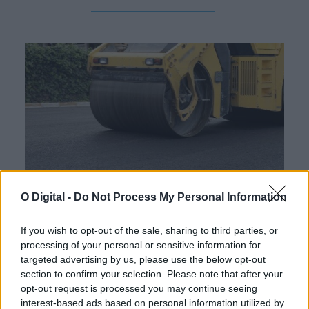
O Digital -
Do Not Process My Personal Information
Serpa: IP lança concurso de 650m€ para projeto de reabilitação
If you wish to opt-out of the sale, sharing to third parties, or
do IP8/EN260 entre Vila Nova de São Bento e Ficalho
processing of your personal or sensitive information for
A Infraestruturas de Portugal (IP) abriu um concurso público para
contratar o projeto de...
targeted advertising by us, please use the below opt-out
section to confirm your selection. Please note that after your
5 Agosto, 2026 - 18:32
opt-out request is processed you may continue seeing
interest-based ads based on personal information utilized by