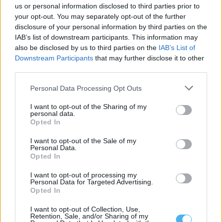
us or personal information disclosed to third parties prior to
your opt-out. You may separately opt-out of the further
disclosure of your personal information by third parties on the
IAB’s list of downstream participants. This information may
also be disclosed by us to third parties on the
IAB’s List of
Downstream Participants
that may further disclose it to other
third parties.
Personal Data Processing Opt Outs
I want to opt-out of the Sharing of my
personal data.
Feira Agropecuária Transfronteiriça regressa a Vale de Poço
Opted In
em setembro
A Feira Agropecuária Transfronteiriça de Vale de Poço regressa
I want to opt-out of the Sale of my
entre os dias 11 e...
Personal Data.
Opted In
4 Agosto, 2026 - 11:28
I want to opt-out of processing my
Personal Data for Targeted Advertising.
Opted In
I want to opt-out of Collection, Use,
Retention, Sale, and/or Sharing of my