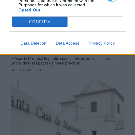
Personal Data that Is Unrelated with the
Purposes for which it was collected.
Opted Out
CONFIRM
Data Deletion
Data Access
Privacy Policy
GNR recupera em Serpa peças de metal precioso furtadas
avaliadas em 80 mil euros
A Guarda Nacional Republicana recuperou, no concelho de
Serpa, diversas peças de metal precioso...
31 Julho, 2026 - 17:07