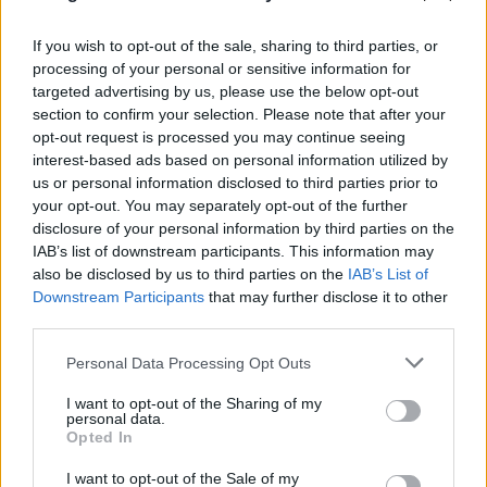
If you wish to opt-out of the sale, sharing to third parties, or
processing of your personal or sensitive information for
targeted advertising by us, please use the below opt-out
section to confirm your selection. Please note that after your
Évora reforça apoio aos Bombeiros Voluntários com aumento
da verba anual para 240 mil euros
opt-out request is processed you may continue seeing
A Câmara Municipal de Évora reforçou o apoio financeiro à
interest-based ads based on personal information utilized by
Associação Humanitária dos Bombeiros...
us or personal information disclosed to third parties prior to
17 Julho, 2026 - 19:00
your opt-out. You may separately opt-out of the further
disclosure of your personal information by third parties on the
IAB’s list of downstream participants. This information may
also be disclosed by us to third parties on the
IAB’s List of
Downstream Participants
that may further disclose it to other
third parties.
Personal Data Processing Opt Outs
I want to opt-out of the Sharing of my
personal data.
Opted In
I want to opt-out of the Sale of my