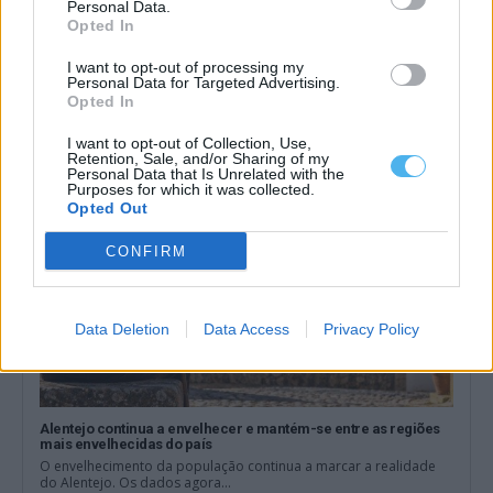
Personal Data.
Opted In
Albernoa inaugura nova Casa Mortuária após anos de espera
da população
A freguesia de Albernoa, no concelho de Beja, vai inaugurar no
I want to opt-out of processing my
próximo domingo, às...
Personal Data for Targeted Advertising.
Opted In
17 Julho, 2026 - 17:30
I want to opt-out of Collection, Use,
Retention, Sale, and/or Sharing of my
Personal Data that Is Unrelated with the
Purposes for which it was collected.
Opted Out
CONFIRM
Data Deletion
Data Access
Privacy Policy
Alentejo continua a envelhecer e mantém-se entre as regiões
mais envelhecidas do país
O envelhecimento da população continua a marcar a realidade
do Alentejo. Os dados agora...