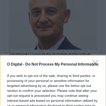
João Marquês é o novo diretor da Unidade de Educação da
CCDR Alentejo desde 6 de julho
João Carlos de Carvalho Branco Perdigão Marquês exerce, desde
O Digital -
Do Not Process My Personal Information
6 de julho, o cargo...
28 Julho, 2026 - 10:36
If you wish to opt-out of the sale, sharing to third parties, or
processing of your personal or sensitive information for
targeted advertising by us, please use the below opt-out
section to confirm your selection. Please note that after your
opt-out request is processed you may continue seeing
interest-based ads based on personal information utilized by
us or personal information disclosed to third parties prior to