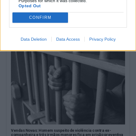
Purposes for which it was collected.
Opted Out
CONFIRM
Linha do Alentejo entre Poceirão e Bombel vai ser
modernizada até 2030
O troço entre Poceirão e Bombel, da linha do Alentejo, vai ser
modernizado e...
Data Deletion
Data Access
Privacy Policy
27 Julho, 2026 - 18:42
Vendas Novas: Homem suspeito de violência contra ex-
companheira e três irmãos menores fica em prisão preventiva