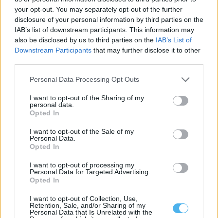
your opt-out. You may separately opt-out of the further
disclosure of your personal information by third parties on the
IAB’s list of downstream participants. This information may
also be disclosed by us to third parties on the
IAB’s List of
Downstream Participants
that may further disclose it to other
third parties.
Prisão preventiva para homem detido em Vendas Novas por
tráfico de droga
Personal Data Processing Opt Outs
Um homem de 53 anos foi detido pela GNR em flagrante delito
em Vendas...
I want to opt-out of the Sharing of my
personal data.
28 Julho, 2026 - 09:47
Opted In
I want to opt-out of the Sale of my
Personal Data.
Opted In
I want to opt-out of processing my
Personal Data for Targeted Advertising.
Opted In
I want to opt-out of Collection, Use,
Retention, Sale, and/or Sharing of my
Personal Data that Is Unrelated with the