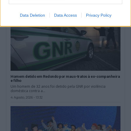
Data Deletion
Data Access
Privacy Policy
Homem detido em Redondo por maus-tratos à ex-companheira
e filho
Um homem de 32 anos foi detido pela GNR por violência
doméstica contra a...
4 Agosto, 2026 - 13:32