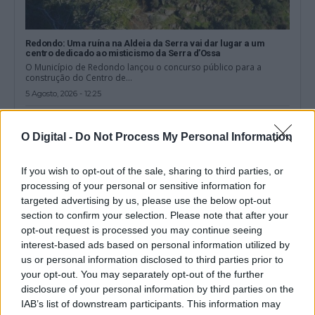
Redondo: Uma ruína na Aldeia da Serra vai dar lugar a um
centro dedicado ao misticismo da Serra d’Ossa
O Município de Redondo lançou o concurso público para a
construção do Centro de...
5 Agosto, 2026 - 12:25
O Digital -
Do Not Process My Personal Information
If you wish to opt-out of the sale, sharing to third parties, or
processing of your personal or sensitive information for
targeted advertising by us, please use the below opt-out
section to confirm your selection. Please note that after your
opt-out request is processed you may continue seeing
interest-based ads based on personal information utilized by
us or personal information disclosed to third parties prior to
your opt-out. You may separately opt-out of the further
disclosure of your personal information by third parties on the
Municípios dos Mármores e Alqueva querem acolher grande
IAB’s list of downstream participants. This information may
área empresarial do Interior alentejano