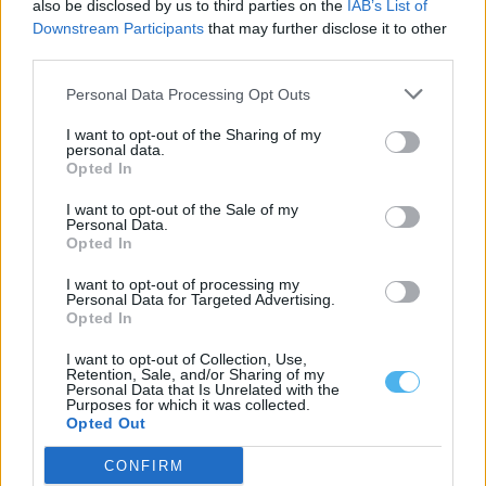
also be disclosed by us to third parties on the
IAB’s List of
Os sete municípios da Zona dos Mármores e Alqueva querem
Downstream Participants
that may further disclose it to other
acolher a grande área...
third parties.
5 Agosto, 2026 - 11:57
Personal Data Processing Opt Outs
I want to opt-out of the Sharing of my
personal data.
Opted In
I want to opt-out of the Sale of my
Personal Data.
Opted In
I want to opt-out of processing my
Personal Data for Targeted Advertising.
Opted In
I want to opt-out of Collection, Use,
Câmara de Redondo lança concurso de 712 mil euros para
Retention, Sale, and/or Sharing of my
requalificar Bairro António Festas
Personal Data that Is Unrelated with the
Purposes for which it was collected.
A Câmara Municipal de Redondo lançou o concurso público para
Opted Out
a primeira fase da...
4 Agosto, 2026 - 17:13
CONFIRM