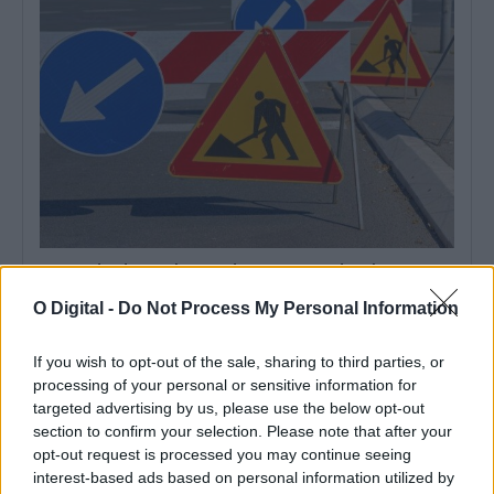
As estradas de Portalegre onde o mau tempo derrubou muros
vão ser intervencionadas
O Município de Portalegre abriu um concurso público, com um
O Digital -
Do Not Process My Personal Information
preço base de 103.593,89...
6 Agosto, 2026 - 11:54
If you wish to opt-out of the sale, sharing to third parties, or
processing of your personal or sensitive information for
targeted advertising by us, please use the below opt-out
section to confirm your selection. Please note that after your
opt-out request is processed you may continue seeing
interest-based ads based on personal information utilized by