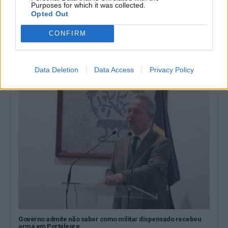
Purposes for which it was collected.
Opted Out
Entidades do Alentejo recebem 738,8 mil euros para projetos
CONFIRM
em áreas protegidas
Quatro entidades com ligação ao Alentejo vão receber um total
de 738,8 mil euros...
Data Deletion
Data Access
Privacy Policy
6 Agosto, 2026 - 09:49
Governo admite não saber como militar dispensado recebeu
arma em Portalegre