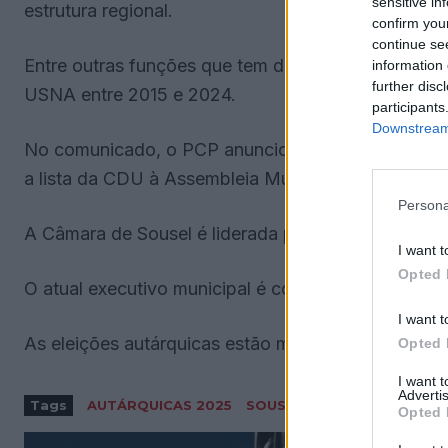
sensitive in
estrutura regional.
confirm you
continue se
Entre outras funções que tem desempenhado, a DOR
information 
further disc
USNA entre 2015 e 2024.
participants
Downstream 
No comunicado, o PCP anunciou ainda que Marina J
a lista da CDU à Assembleia Municipal de Sousel.
Persona
A Câmara de Sousel é liderada pelo socialista Man
I want t
Opted 
O atual executivo municipal é composto por quatro
I want t
As eleições autárquicas estão marcadas para 12 de
Opted 
I want 
Advertis
Tags
AUTÁRQUICAS 2025
SOUSEL
Opted 