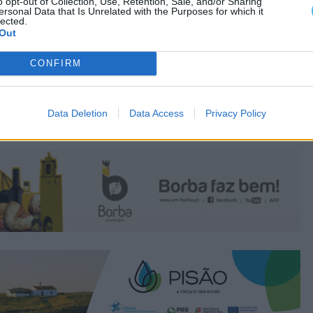
o opt-out of Collection, Use, Retention, Sale, and/or Sharing
ersonal Data that Is Unrelated with the Purposes for which it
lected.
Out
CONFIRM
Data Deletion
Data Access
Privacy Policy