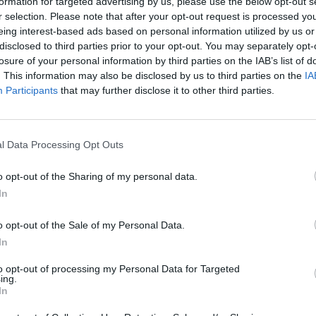
formation for targeted advertising by us, please use the below opt-out s
r selection. Please note that after your opt-out request is processed y
eing interest-based ads based on personal information utilized by us or
POR indicou que a cabeça de lista liderou a
disclosed to third parties prior to your opt-out. You may separately opt-
losure of your personal information by third parties on the IAB’s list of
. This information may also be disclosed by us to third parties on the
IA
Participants
that may further disclose it to other third parties.
usto, de 40 anos, licenciada em Direito, encabeça
l Data Processing Opt Outs
uel Valério que está a cumprir o segundo mandato.
o opt-out of the Sharing of my personal data.
In
 eleitos do PS e um do PSD.
o opt-out of the Sale of my Personal Data.
 outubro.
In
to opt-out of processing my Personal Data for Targeted
ing.
In