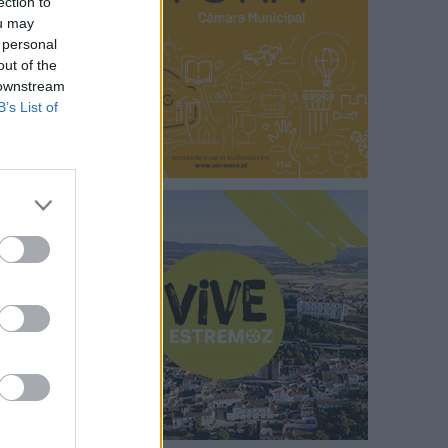
ection to
ou may
 personal
out of the
 downstream
B’s List of