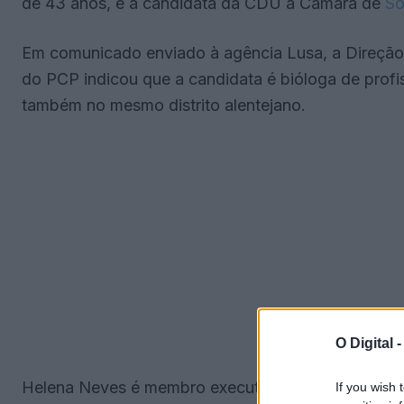
de 43 anos, é a candidata da CDU à Câmara de
So
Em comunicado enviado à agência Lusa, a Direçã
do PCP indicou que a candidata é bióloga de profi
também no mesmo distrito alentejano.
O Digital 
Helena Neves é membro executivo da DORPOR e m
If you wish 