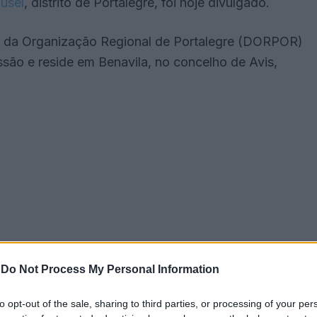
usel
, distrito de Portalegre, foi hoje divulgado.
o da Organização Regional de Portalegre (DORPOR)
ssão e reside em Benavila, no concelho de Avis,
-
Do Not Process My Personal Information
embro do Comité Central do PCP, disse a mesma
to opt-out of the sale, sharing to third parties, or processing of your per