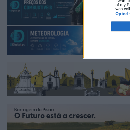
I want t
of my P
was col
Opted 