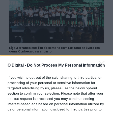
Liga 3 arranca este fim de semana com Lusitano de Évora em
cena: Conheça o calendário
A Liga 3 Placard arranca este fim de semana, com a primeira
jornada marcada...
O Digital -
Do Not Process My Personal Information
6 Agosto, 2026 - 14:51
If you wish to opt-out of the sale, sharing to third parties, or
processing of your personal or sensitive information for
targeted advertising by us, please use the below opt-out
section to confirm your selection. Please note that after your
opt-out request is processed you may continue seeing
interest-based ads based on personal information utilized by
us or personal information disclosed to third parties prior to