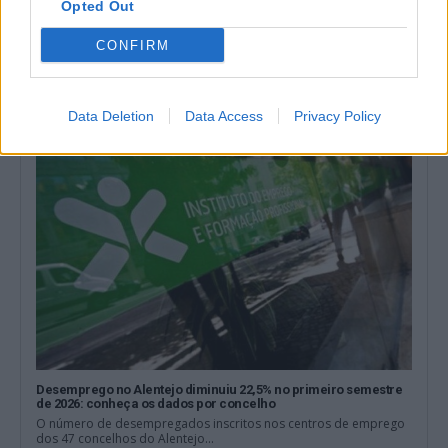
Opted Out
Homem procurado na Moldova por tráfico de seres humanos
detido em Reguengos de Monsaraz
CONFIRM
Um homem de 31 anos foi detido pela PSP em Reguengos de
Monsaraz em...
6 Agosto, 2026 - 11:33
Data Deletion
Data Access
Privacy Policy
Desemprego no Alentejo diminuiu 22,5% no primeiro semestre
de 2026: conheça os dados por concelho
O número de desempregados inscritos nos centros de emprego
dos 47 concelhos do Alentejo...