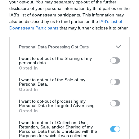
your opt-out. You may separately opt-out of the further
disclosure of your personal information by third parties on the
IAB’s list of downstream participants. This information may
also be disclosed by us to third parties on the
IAB’s List of
Downstream Participants
that may further disclose it to other
Instituto Cultural de Évora promove fichas pedagógicas
third parties.
gratuitas sobre património e natureza
O Instituto Cultural de Évora (ICÉ) e o Repositório Pedagógico
Personal Data Processing Opt Outs
promovem o Ciclo de...
6 Agosto, 2026 - 12:15
I want to opt-out of the Sharing of my
personal data.
Opted In
I want to opt-out of the Sale of my
Personal Data.
Opted In
I want to opt-out of processing my
Personal Data for Targeted Advertising.
Opted In
I want to opt-out of Collection, Use,
Retention, Sale, and/or Sharing of my
Personal Data that Is Unrelated with the
Purposes for which it was collected.