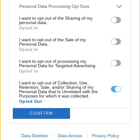
Personal Data Processing Opt Outs
I want to opt-out of the Sharing of my
personal data.
Opted In
I want to opt-out of the Sale of my
Personal Data.
Opted In
I want to opt-out of processing my
Personal Data for Targeted Advertising.
Opted In
I want to opt-out of Collection, Use,
Retention, Sale, and/or Sharing of my
Zona dos Mármores e Alqueva «tem todas as condições para
Personal Data that Is Unrelated with the
receber» a Grande Área de Acolhimento Empresarial do
Purposes for which it was collected.
Alentejo
Opted Out
A Zona dos Mármores e Alqueva «tem todas as condições para
receber» a Grande...
CONFIRM
5 Agosto, 2026 - 17:10
Data Deletion
Data Access
Privacy Policy