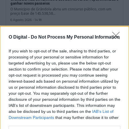
ganhar novos passeios
O Município de Grândola abriu um concurso público, com um
preço base de 145.538,58...
6 Agosto, 2026 - 14:18
O Digital -
Do Not Process My Personal Information
If you wish to opt-out of the sale, sharing to third parties, or
processing of your personal or sensitive information for
targeted advertising by us, please use the below opt-out
section to confirm your selection. Please note that after your
opt-out request is processed you may continue seeing
interest-based ads based on personal information utilized by
us or personal information disclosed to third parties prior to
your opt-out. You may separately opt-out of the further
disclosure of your personal information by third parties on the
Arbitragem: Luís Godinho nomeado para jogo do Porto, Pedro
IAB’s list of downstream participants. This information may
Ramalho no encontro do Benfica
also be disclosed by us to third parties on the
IAB’s List of
A Federação Portuguesa de Futebol (FPF) divulgou as nomeações
Downstream Participants
that may further disclose it to other
dos árbitros para a jornada...
third parties.
6 Agosto, 2026 - 11:29