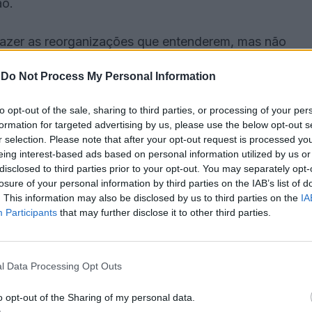
ão.
m fazer as reorganizações que entenderem, mas não
e exige e que, aliás, consta do contrato entre o
-
Do Not Process My Personal Information
to opt-out of the sale, sharing to third parties, or processing of your per
 soluções através de uma moção subscrita pelos 12
formation for targeted advertising by us, please use the below opt-out s
ncelho, aprovada por unanimidade na mais recente
r selection. Please note that after your opt-out request is processed y
eing interest-based ads based on personal information utilized by us or
disclosed to third parties prior to your opt-out. You may separately opt-
losure of your personal information by third parties on the IAB’s list of
nas, têm-se multiplicado as queixas da população,
. This information may also be disclosed by us to third parties on the
IA
Participants
that may further disclose it to other third parties.
ntes atrasos e falhas na distribuição de correio por
l Data Processing Opt Outs
s de locais onde o correio é entregue apenas uma
entrega de correspondência urgente e ineficácia do
o opt-out of the Sharing of my personal data.