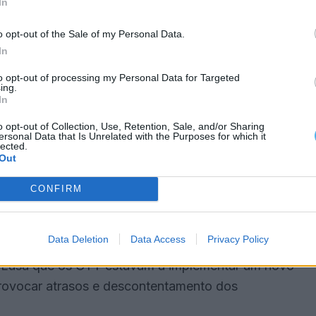
In
o opt-out of the Sale of my Personal Data.
os cidadãos, como o acesso atempado a informação
In
omprometem igualmente o bom funcionamento das
to opt-out of processing my Personal Data for Targeted
fiabilidade da distribuição postal”, é referido no
ing.
In
o opt-out of Collection, Use, Retention, Sale, and/or Sharing
ersonal Data that Is Unrelated with the Purposes for which it
cessivos atrasos e constrangimentos”, exige “uma
lected.
Out
 dos CTT no sentido de repor a qualidade e a
, a autoridade reguladora das comunicações
CONFIRM
Data Deletion
Data Access
Privacy Policy
dicato Nacional dos Trabalhadores dos Correios e
à Lusa que os CTT estavam a implementar um novo
provocar atrasos e descontentamento dos