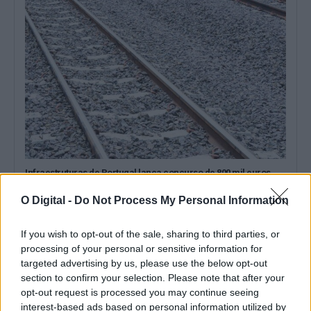
Infraestruturas de Portugal lança concurso de 800 mil euros
para renovar via férrea entre Grândola e o Lousal
A Infraestruturas de Portugal (IP) lançou um concurso público, no
O Digital -
Do Not Process My Personal Information
valor base de 800...
28 Julho, 2026 - 10:28
If you wish to opt-out of the sale, sharing to third parties, or
processing of your personal or sensitive information for
targeted advertising by us, please use the below opt-out
section to confirm your selection. Please note that after your
opt-out request is processed you may continue seeing
interest-based ads based on personal information utilized by