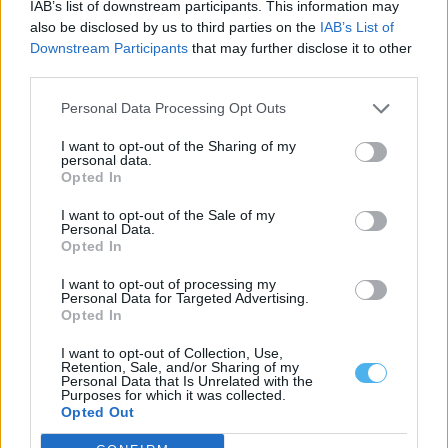
IAB’s list of downstream participants. This information may
Fábio Guerra conquista título europeu de jiu-jitsu e é vice-
also be disclosed by us to third parties on the
IAB’s List of
campeão absoluto
Downstream Participants
that may further disclose it to other
Fábio Guerra conquistou o título de campeão da sua categoria
third parties.
no European Jiu-Jitsu Championship...
4 Agosto, 2026 - 10:00
Personal Data Processing Opt Outs
I want to opt-out of the Sharing of my
personal data.
Opted In
I want to opt-out of the Sale of my
Personal Data.
Opted In
I want to opt-out of processing my
Personal Data for Targeted Advertising.
Opted In
I want to opt-out of Collection, Use,
Retention, Sale, and/or Sharing of my
Personal Data that Is Unrelated with the
Souselense João Pedro Candeias liderou Portugal no primeiro
Purposes for which it was collected.
título europeu de endurance por equipas
Opted Out
O souselense João Pedro Candeias chefiou a Seleção Nacional de
Endurance que conquistou o...