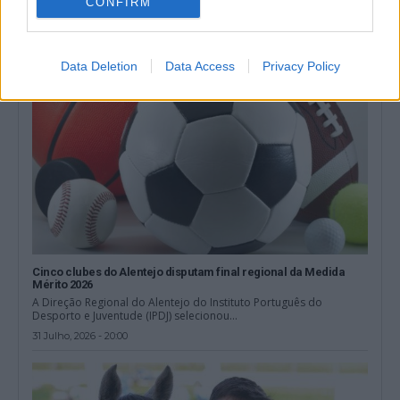
CONFIRM
3 Agosto, 2026 - 10:54
Data Deletion
Data Access
Privacy Policy
Cinco clubes do Alentejo disputam final regional da Medida
Mérito 2026
A Direção Regional do Alentejo do Instituto Português do
Desporto e Juventude (IPDJ) selecionou...
31 Julho, 2026 - 20:00