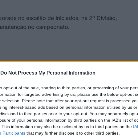
orada no escalão de Iniciados, na 2ª Divisão,
manutenção no campeonato.
-
Do Not Process My Personal Information
to opt-out of the sale, sharing to third parties, or processing of your per
formation for targeted advertising by us, please use the below opt-out s
r selection. Please note that after your opt-out request is processed y
eing interest-based ads based on personal information utilized by us or
disclosed to third parties prior to your opt-out. You may separately opt-
losure of your personal information by third parties on the IAB’s list of
etitiva, maturidade tática e evolução técnica
. This information may also be disclosed by us to third parties on the
IA
nda a sua «evolução contínua e o rendimento
Participants
that may further disclose it to other third parties.