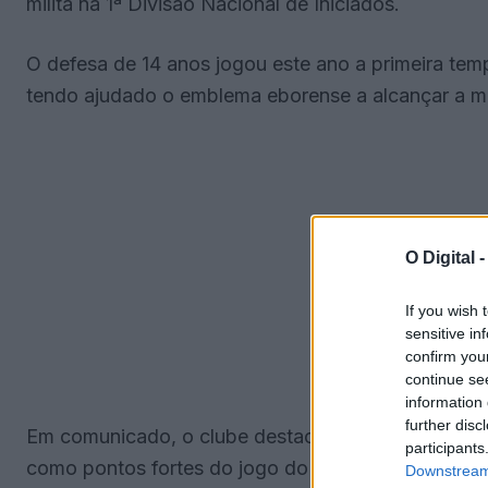
milita na 1ª Divisão Nacional de Iniciados.
O defesa de 14 anos jogou este ano a primeira temp
tendo ajudado o emblema eborense a alcançar a 
O Digital 
If you wish 
sensitive in
confirm you
continue se
information 
further disc
Em comunicado, o clube destaca a sua entrega comp
participants
como pontos fortes do jogo do atleta, vincando ai
Downstream 