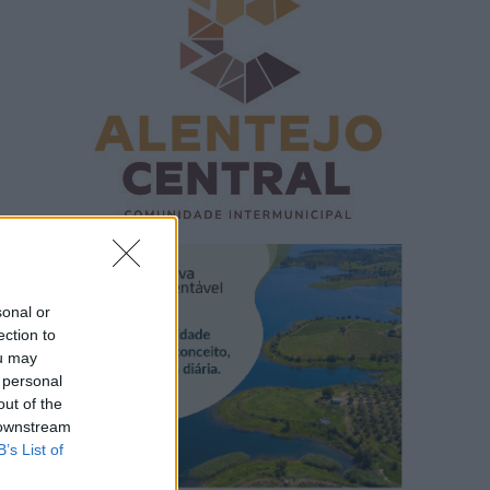
sonal or
ection to
ou may
 personal
out of the
 downstream
B’s List of