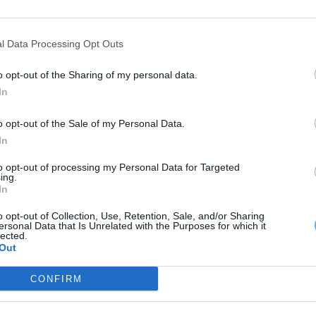
l Data Processing Opt Outs
a ainda curta carreira de futebolista, depois de ter
s.
o opt-out of the Sharing of my personal data.
In
o opt-out of the Sale of my Personal Data.
In
to opt-out of processing my Personal Data for Targeted
ing.
In
o opt-out of Collection, Use, Retention, Sale, and/or Sharing
ersonal Data that Is Unrelated with the Purposes for which it
lected.
Out
CONFIRM