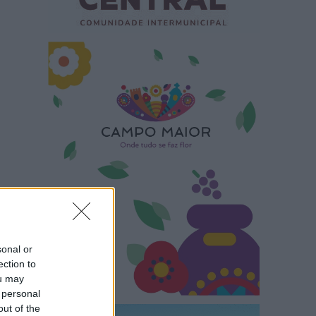
sonal or
ection to
ou may
 personal
out of the