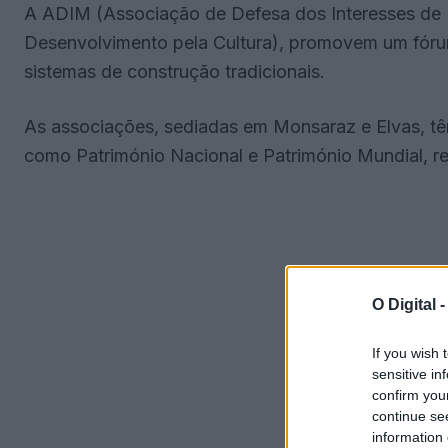
A ADIM (Associação de Defesa dos Interesses de
Desenvolvimento pela Cultura), promovem um fórum
sistemas de construção tradicionais.
As associações, sediadas em Monsaraz e Elvas, tê
como Património Nacional e Património Mundial, r
O Digital 
If you wish 
sensitive in
confirm you
continue se
information 