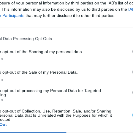
losure of your personal information by third parties on the IAB’s list of
 dos ofícios da construção, explorando as técnicas
. This information may also be disclosed by us to third parties on the
IA
materiais tradicionais. A iniciativa pretende
Participants
that may further disclose it to other third parties.
s patrimoniais e na construção de novas
ambiental e construtiva dos centros históricos,
l Data Processing Opt Outs
rto, resistência e durabilidade.
o opt-out of the Sharing of my personal data.
xposições e visitas guiadas a casos de estudo, o
In
 tornar-se uma ferramenta essencial para a
o opt-out of the Sale of my Personal Data.
In
to opt-out of processing my Personal Data for Targeted
ing.
In
o opt-out of Collection, Use, Retention, Sale, and/or Sharing
ersonal Data that Is Unrelated with the Purposes for which it
lected.
Out