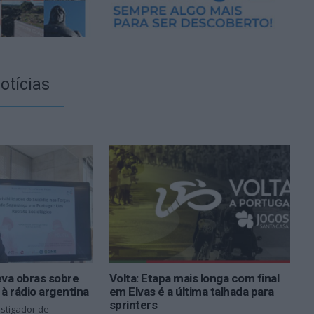
otícias
eva obras sobre
Volta: Etapa mais longa com final
a à rádio argentina
em Elvas é a última talhada para
sprinters
estigador de