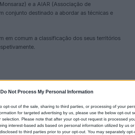
 Monsaraz) e a AIAR (Associação de
 conjunto destinado a abordar as técnicas e
m em comum a classificação dos seus territórios
espetivamente.
-
Do Not Process My Personal Information
to opt-out of the sale, sharing to third parties, or processing of your per
formation for targeted advertising by us, please use the below opt-out s
r selection. Please note that after your opt-out request is processed y
eing interest-based ads based on personal information utilized by us or
disclosed to third parties prior to your opt-out. You may separately opt-