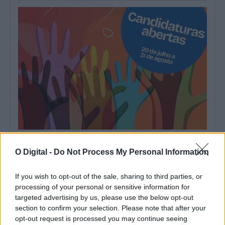
IPDJ abre candidaturas a prémios para associações juvenis e
de estudantes
O Digital -
Do Not Process My Personal Information
Estão abertas até 31 de agosto as candidaturas aos Prémios
«Boas Práticas do Associativismo...
4 Agosto, 2026 - 11:46
If you wish to opt-out of the sale, sharing to third parties, or
processing of your personal or sensitive information for
targeted advertising by us, please use the below opt-out
section to confirm your selection. Please note that after your
opt-out request is processed you may continue seeing