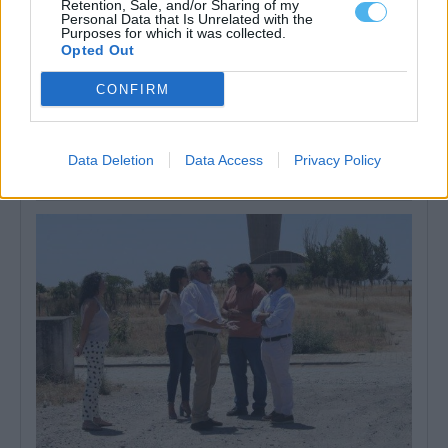
Retention, Sale, and/or Sharing of my
Personal Data that Is Unrelated with the
Purposes for which it was collected.
Opted Out
CONFIRM
Mora: Livros de fichas gratuitos para todos os alunos do
agrupamento de escolas
A Câmara de Mora vai oferecer os livros de fichas a todos os
Data Deletion
Data Access
Privacy Policy
alunos...
29 Julho, 2026 - 06:00