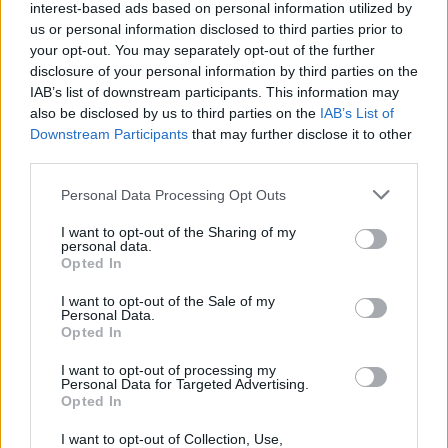
interest-based ads based on personal information utilized by
us or personal information disclosed to third parties prior to
your opt-out. You may separately opt-out of the further
disclosure of your personal information by third parties on the
IAB’s list of downstream participants. This information may
also be disclosed by us to third parties on the
IAB’s List of
Downstream Participants
that may further disclose it to other
third parties.
Personal Data Processing Opt Outs
“O mundo continuava igual. Eu é que tinha mudado”: a história
de uma mãe depois do diagnóstico de autismo do filho
Ver episódio completo Quando recebeu o diagnóstico de
I want to opt-out of the Sharing of my
Perturbação do Espetro do Autismo do filho,...
personal data.
Opted In
29 Julho, 2026 - 15:00
I want to opt-out of the Sale of my
Personal Data.
Opted In
I want to opt-out of processing my
Personal Data for Targeted Advertising.
Opted In
I want to opt-out of Collection, Use,