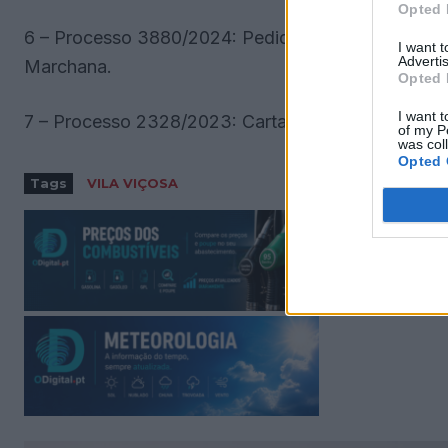
Opted 
6 – Processo 3880/2024: Pedido de parecer vincul
I want 
Advertis
Marchana.
Opted 
I want t
7 – Processo 2328/2023: Carta Municipal de Habit
of my P
was col
Opted 
Tags
VILA VIÇOSA