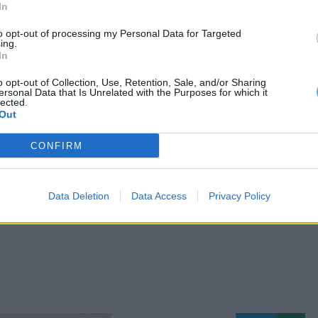
In
ativo – Isenção de IMT: Pedro Maria Rocha
to opt-out of processing my Personal Data for Targeted
ing.
In
o opt-out of Collection, Use, Retention, Sale, and/or Sharing
ação de Vila Viçosa.
ersonal Data that Is Unrelated with the Purposes for which it
lected.
Out
CONFIRM
Data Deletion
Data Access
Privacy Policy