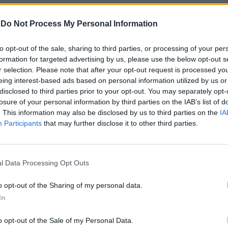
-
Do Not Process My Personal Information
to opt-out of the sale, sharing to third parties, or processing of your per
guintes pontos:
formation for targeted advertising by us, please use the below opt-out s
r selection. Please note that after your opt-out request is processed y
pio de Vila Viçosa.
eing interest-based ads based on personal information utilized by us or
disclosed to third parties prior to your opt-out. You may separately opt-
losure of your personal information by third parties on the IAB’s list of
 empreitadas – Trabalhos de reabilitação de
. This information may also be disclosed by us to third parties on the
IA
Participants
that may further disclose it to other third parties.
nsferência de recursos para o exercício de
a da Conceição e São Bartolomeu.
l Data Processing Opt Outs
o opt-out of the Sharing of my personal data.
ificativa n.º 2/2024.
In
pa de pessoal do ano de 2024.
o opt-out of the Sale of my Personal Data.