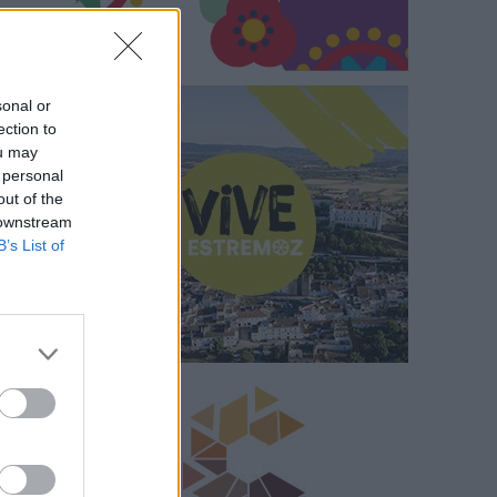
sonal or
ection to
ou may
 personal
out of the
 downstream
B’s List of