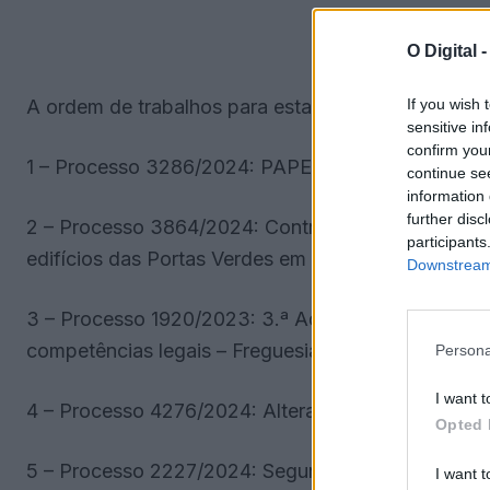
O Digital 
If you wish 
A ordem de trabalhos para esta sessão inclui os se
sensitive in
confirm you
1 – Processo 3286/2024: PAPERSU 2030 do Municí
continue se
information 
further disc
2 – Processo 3864/2024: Contratação pública para
participants
edifícios das Portas Verdes em Vila Viçosa.
Downstream 
3 – Processo 1920/2023: 3.ª Adenda ao auto de tra
competências legais – Freguesia de Nossa Senhor
Persona
I want t
4 – Processo 4276/2024: Alteração orçamental mod
Opted 
5 – Processo 2227/2024: Segunda alteração ao ma
I want t