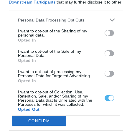
Downstream Participants
that may further disclose it to other
18 Junho, 2026 - 17:16
third parties.
Personal Data Processing Opt Outs
I want to opt-out of the Sharing of my
personal data.
Opted In
I want to opt-out of the Sale of my
Personal Data.
Opted In
I want to opt-out of processing my
Personal Data for Targeted Advertising.
Opted In
Os Relíquia lançam segundo single original “Outra Viagem” a 19
I want to opt-out of Collection, Use,
de junho
Retention, Sale, and/or Sharing of my
Os Relíquia lançam, no dia 19 de junho, o segundo single original
Personal Data that Is Unrelated with the
Purposes for which it was collected.
da sua...
Opted Out
18 Junho, 2026 - 11:40
CONFIRM