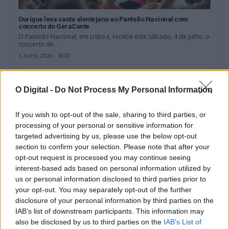
Ourique leva cante alentejano ao Panteão Nacional com
concerto do GeraCante
O Panteão Nacional, em Lisboa, recebe este sábado, 4 de julho, o
concerto de...
3 Julho, 2026 - 16:00
O Digital -
Do Not Process My Personal Information
If you wish to opt-out of the sale, sharing to third parties, or
processing of your personal or sensitive information for
targeted advertising by us, please use the below opt-out
section to confirm your selection. Please note that after your
opt-out request is processed you may continue seeing
interest-based ads based on personal information utilized by
us or personal information disclosed to third parties prior to
your opt-out. You may separately opt-out of the further
disclosure of your personal information by third parties on the
O cante alentejano chega aos domingos em Beja
IAB’s list of downstream participants. This information may
O restaurante Chaparro Alentejano, integrado no Holiday Inn
also be disclosed by us to third parties on the
IAB’s List of
Beja, lançou os “Domingos do Cante”,...