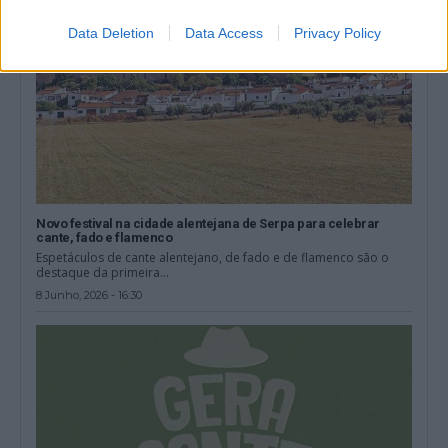
Data Deletion
Data Access
Privacy Policy
Novo festival na cidade alentejana de Serpa para celebrar
cante, fado e flamenco
Espetáculos de cante alentejano, de fado e de flamenco são o
destaque da primeira...
8 Junho, 2026 - 16:30