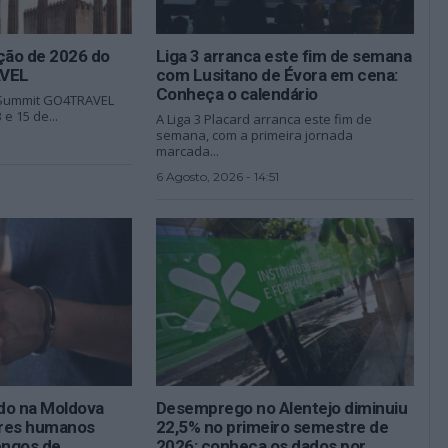
ção de 2026 do
Liga 3 arranca este fim de semana
VEL
com Lusitano de Évora em cena:
Conheça o calendário
o Summit GO4TRAVEL
 e 15 de...
A Liga 3 Placard arranca este fim de
semana, com a primeira jornada
marcada...
6 Agosto, 2026 - 14:51
o na Moldova
Desemprego no Alentejo diminuiu
seres humanos
22,5% no primeiro semestre de
engos de
2026: conheça os dados por