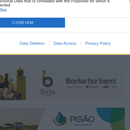
ersonal Data that Is Unrelated with the Purposes for which it
lected.
Out
CONFIRM
Data Deletion
Data Access
Privacy Policy