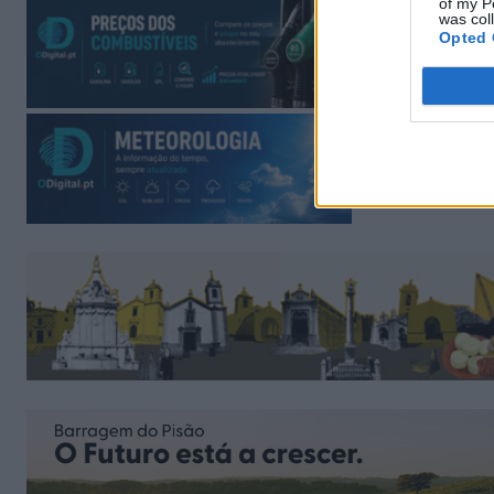
of my P
was col
Opted 