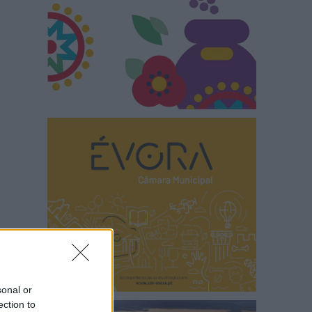
sonal or
ection to