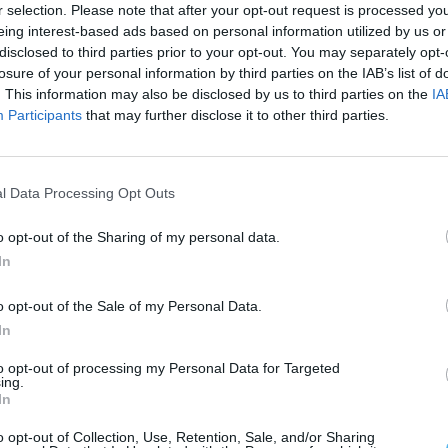
r selection. Please note that after your opt-out request is processed y
eing interest-based ads based on personal information utilized by us or
sentidas condolências à família do Manuel, a todos
disclosed to third parties prior to your opt-out. You may separately opt-
 de São Manços”, acrescentando: “Que a memória
losure of your personal information by third parties on the IAB’s list of
. This information may also be disclosed by us to third parties on the
IA
e permaneçam vivos no coração de todos os que o
Participants
that may further disclose it to other third parties.
 Carlos Pinto de Sá, reagiu ao falecimento,
l Data Processing Opt Outs
pela partida deste jovem que tive oportunidade de
o opt-out of the Sharing of my personal data.
In
 transmitiu “à família enlutada e ao Grupo de
o opt-out of the Sale of my Personal Data.
solidariedade neste momento doloroso que nos
In
to opt-out of processing my Personal Data for Targeted
ing.
In
o opt-out of Collection, Use, Retention, Sale, and/or Sharing