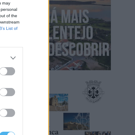
ou may
 personal
out of the
 downstream
B’s List of