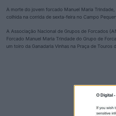
A morte do jovem forcado Manuel Maria Trindade
colhida na corrida de sexta-feira no Campo Peque
A Associação Nacional de Grupos de Forcados (A
Forcado Manuel Maria Trindade do Grupo de Forc
um toiro da Ganadaria Vinhas na Praça de Touros
O Digital 
If you wish 
sensitive in