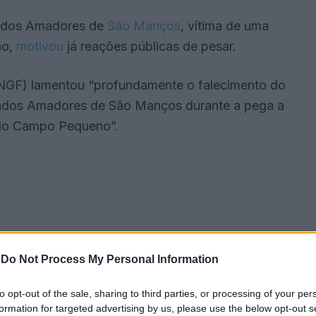
, dos Amadores de
São Manços
, vítima de uma
no,
motivou
já reações públicas de pesar.
NGF) lamentou “profundamente o falecimento do
ados Amadores de São Manços durante a pega a
 do Campo Pequeno”.
-
Do Not Process My Personal Information
to opt-out of the sale, sharing to third parties, or processing of your per
formation for targeted advertising by us, please use the below opt-out s