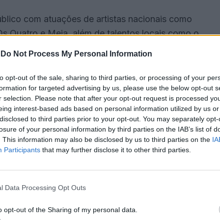
público com atuações de artistas nacionais como
Os Quatro e Meia, além de talentos locais como o
. DJs como Quim das Remisturas e DJ Brat também
-
Do Not Process My Personal Information
rtame.
to opt-out of the sale, sharing to third parties, or processing of your per
ne mais de 150 produtores de diversos setores,
formation for targeted advertising by us, please use the below opt-out s
r selection. Please note that after your opt-out request is processed y
exposição, ao artesanato, viticultura, doçaria
eing interest-based ads based on personal information utilized by us or
conomia local e mostrar o que de melhor se faz em
disclosed to third parties prior to your opt-out. You may separately opt-
losure of your personal information by third parties on the IAB’s list of
. This information may also be disclosed by us to third parties on the
IA
Participants
that may further disclose it to other third parties.
com tasquinhas e o restaurante da Câmara
regionais. Este ano, um passatempo desafia os
numa experiência gastronómica única.
l Data Processing Opt Outs
o opt-out of the Sharing of my personal data.
cursos de ovinos e cães das raças Serra de Aires e