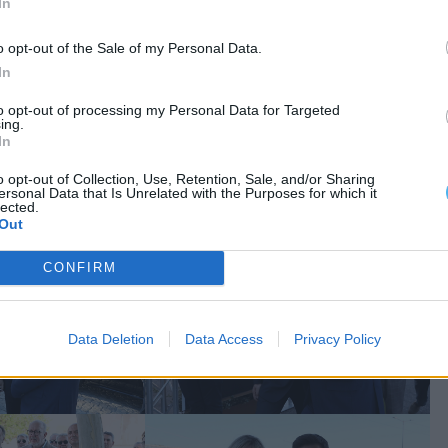
In
, e a entrega de prémios do melhor expositor
o opt-out of the Sale of my Personal Data.
In
 com atividades para os mais novos, preservando
to opt-out of processing my Personal Data for Targeted
ing.
 associativas do concelho e da região.
In
o opt-out of Collection, Use, Retention, Sale, and/or Sharing
ersonal Data that Is Unrelated with the Purposes for which it
lected.
Out
CONFIRM
Data Deletion
Data Access
Privacy Policy