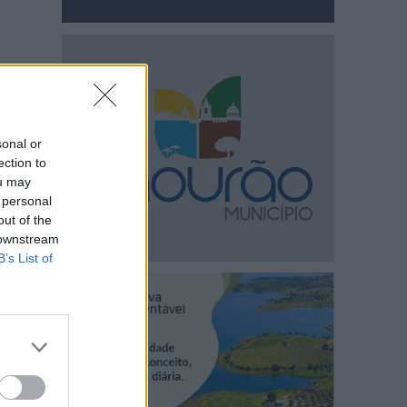
sonal or
ection to
ou may
 personal
out of the
 downstream
B’s List of