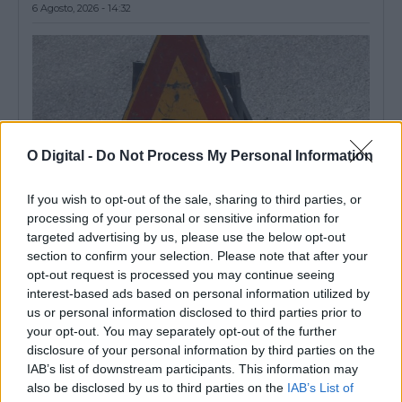
6 Agosto, 2026 - 14:32
O Digital -
Do Not Process My Personal Information
If you wish to opt-out of the sale, sharing to third parties, or
processing of your personal or sensitive information for
targeted advertising by us, please use the below opt-out
section to confirm your selection. Please note that after your
Grândola: Rua de Azinheira dos Barros vai ser repavimentada e
opt-out request is processed you may continue seeing
ganhar novos passeios
interest-based ads based on personal information utilized by
O Município de Grândola abriu um concurso público, com um
us or personal information disclosed to third parties prior to
preço base de 145.538,58...
your opt-out. You may separately opt-out of the further
6 Agosto, 2026 - 14:18
disclosure of your personal information by third parties on the
IAB’s list of downstream participants. This information may
also be disclosed by us to third parties on the
IAB’s List of