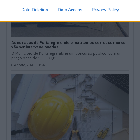
Data Deletion
Data Access
Privacy Policy
As estradas de Portalegre onde o mau tempo derrubou muros
vão ser intervencionadas
O Município de Portalegre abriu um concurso público, com um
preço base de 103.593,89...
6 Agosto, 2026 - 11:54