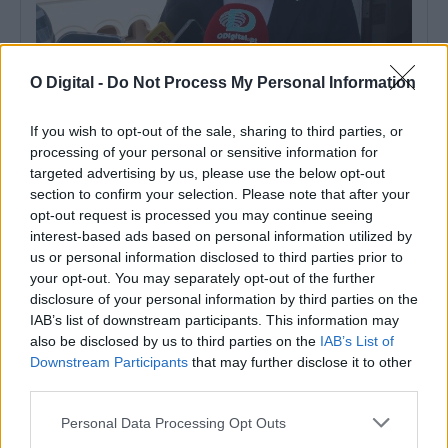
O Digital -
Do Not Process My Personal Information
Autarca de Arronches defende gastronomia como motor do
If you wish to opt-out of the sale, sharing to third parties, or
desenvolvimento económico de Arronches
processing of your personal or sensitive information for
A gastronomia deve ser encarada como um instrumento de
desenvolvimento económico e territorial, capaz...
targeted advertising by us, please use the below opt-out
27 Julho, 2026 - 15:08
section to confirm your selection. Please note that after your
opt-out request is processed you may continue seeing
interest-based ads based on personal information utilized by
us or personal information disclosed to third parties prior to
your opt-out. You may separately opt-out of the further
disclosure of your personal information by third parties on the
IAB’s list of downstream participants. This information may
also be disclosed by us to third parties on the
IAB’s List of
Downstream Participants
that may further disclose it to other
third parties.
Personal Data Processing Opt Outs