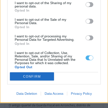
I want to opt-out of the Sharing of my
personal data.
Arronches vai receber uma celebração nacional dedicada ao
Opted In
porco e aos sabores portugueses
O Alentejo vai estar no centro das comemorações oficiais do Dia
I want to opt-out of the Sale of my
da Gastronomia Portuguesa....
Personal Data.
24 Julho, 2026 - 10:15
Opted In
I want to opt-out of processing my
Personal Data for Targeted Advertising.
Opted In
I want to opt-out of Collection, Use,
Retention, Sale, and/or Sharing of my
Personal Data that Is Unrelated with the
Purposes for which it was collected.
Opted Out
CONFIRM
Data Deletion
Data Access
Privacy Policy
Antigo quartel da Guarda Fiscal de Arronches vai acolher
serviços e conservatório de música
O antigo quartel da Guarda Fiscal em Arronches, distrito de