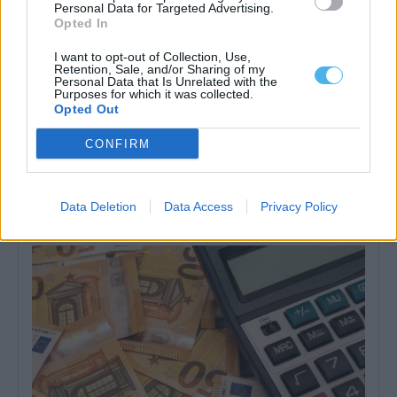
Personal Data for Targeted Advertising.
Opted In
I want to opt-out of Collection, Use,
Retention, Sale, and/or Sharing of my
Personal Data that Is Unrelated with the
Purposes for which it was collected.
Opted Out
CONFIRM
Instituto Cultural de Évora promove fichas pedagógicas
gratuitas sobre património e natureza
O Instituto Cultural de Évora (ICÉ) e o Repositório Pedagógico
promovem o Ciclo de...
Data Deletion
Data Access
Privacy Policy
6 Agosto, 2026 - 12:15