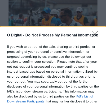
O Digital -
Do Not Process My Personal Information
If you wish to opt-out of the sale, sharing to third parties, or
processing of your personal or sensitive information for
targeted advertising by us, please use the below opt-out
Souselense João Pedro Candeias liderou Portugal no primeiro
section to confirm your selection. Please note that after your
título europeu de endurance por equipas
opt-out request is processed you may continue seeing
O souselense João Pedro Candeias chefiou a Seleção Nacional de
Endurance que conquistou o...
interest-based ads based on personal information utilized by
us or personal information disclosed to third parties prior to
3 Agosto, 2026 - 10:54
your opt-out. You may separately opt-out of the further
disclosure of your personal information by third parties on the
IAB’s list of downstream participants. This information may
also be disclosed by us to third parties on the
IAB’s List of
Downstream Participants
that may further disclose it to other