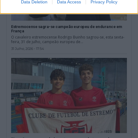
Data Deletion
Data Access
Privacy Policy
Estremocense sagra-se campeão europeu de endurance em
França
O cavaleiro estremocense Rodrigo Buinho sagrou-se, esta sexta-
feira, 31 de julho, campeão europeu de...
31 Julho, 2026 - 17:54