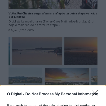
Volta: Rui Oliveira segura ‘amarela’ após terceira etapa vencida
por Linarez
O ciclista Leangel Linarez (Tavfer-Ovos Matinados-Mortágua) foi
hoje o mais rápido na terceira etapa...
8 Agosto, 2026 - 18:10
O Digital -
Do Not Process My Personal Information
Odemira: “Experiências no Mira” proporcionam este mês
diversas atividades náuticas
If you wish to opt-out of the sale, sharing to third parties, or