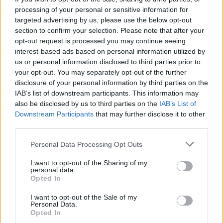
Um conjunto diversificado de atividades náuticas integra o
processing of your personal or sensitive information for
programa da iniciativa “Experiências no Mira,...
targeted advertising by us, please use the below opt-out
8 Agosto, 2026 - 14:00
section to confirm your selection. Please note that after your
opt-out request is processed you may continue seeing
interest-based ads based on personal information utilized by
us or personal information disclosed to third parties prior to
your opt-out. You may separately opt-out of the further
disclosure of your personal information by third parties on the
IAB’s list of downstream participants. This information may
also be disclosed by us to third parties on the
IAB’s List of
Downstream Participants
that may further disclose it to other
third parties.
Personal Data Processing Opt Outs
I want to opt-out of the Sharing of my
Cerca de 100 atividades este mês no Sines em Movimento
personal data.
Opted In
Cerca de 100 atividades desportivas, ambientais e culturais
integram a 4.ª edição do Sines...
I want to opt-out of the Sale of my
7 Agosto, 2026 - 20:00
Personal Data.
Opted In