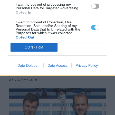
I want to opt-out of processing my
Personal Data for Targeted Advertising.
Opted In
I want to opt-out of Collection, Use,
Retention, Sale, and/or Sharing of my
Personal Data that Is Unrelated with the
Purposes for which it was collected.
Opted Out
CONFIRM
Liga 3 arranca este fim de semana com Lusitano de Évora em
Data Deletion
Data Access
Privacy Policy
cena: Conheça o calendário
A Liga 3 Placard arranca este fim de semana, com a primeira
jornada marcada...
6 Agosto, 2026 - 14:51